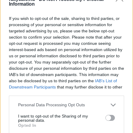
köszönhetően az egymást követő második dobogós
Information
eredményének. A Volland Racing ászának legközelebbi
kihívója most João Ribeiro, aki az első két forduló
If you wish to opt-out of the sale, sharing to third parties, or
processing of your personal or sensitive information for
mindegyikén harmadik lett.
targeted advertising by us, please use the below opt-out
section to confirm your selection. Please note that after your
A Rallycross Eb harmadik versenyének nevezési listája
opt-out request is processed you may continue seeing
az EURO RX1 kategóriában:
interest-based ads based on personal information utilized by
us or personal information disclosed to third parties prior to
your opt-out. You may separately opt-out of the further
Oliver
disclosure of your personal information by third parties on the
IR
IR
Proton
2
O’DONOVA
Oliver O’Donovan
IAB’s list of downstream participants. This information may
L
L
Iriz
also be disclosed by us to third parties on the
IAB’s List of
N
Downstream Participants
that may further disclose it to other
Jānis
L
S
third parties.
Peugeot
6
BAUMANI
V
#YellowSquad
W
208
Please note that this website/app uses one or more Google
Personal Data Processing Opt Outs
S*
A
E
services and may gather and store information including but
David
N
N
not limited to your visit or usage behaviour. You may click to
I want to opt-out of the Sharing of my
Ford
personal data.
grant or deny consent to Google and its third-party tags to
9
NORDGAA
O
David Nordgaard
O
Opted In
Fiesta
use your data for below specified purposes in below Google
RD
R
R