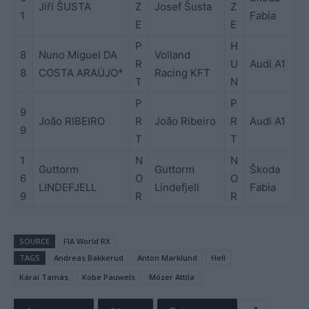
Jiří ŠUSTA
Z
Josef Šusta
Z
1
Fabia
E
E
P
H
8
Nuno Miguel DA
Volland
R
U
Audi A1
8
COSTA ARAÚJO*
Racing KFT
T
N
P
P
9
João RIBEIRO
R
João Ribeiro
R
Audi A1
9
T
T
1
N
N
Guttorm
Guttorm
Škoda
6
O
O
LINDEFJELL
Lindefjell
Fabia
9
R
R
SOURCE
FIA World RX
TAGS
Andreas Bakkerud
Anton Marklund
Hell
Kárai Tamás
Kobe Pauwels
Mózer Attila