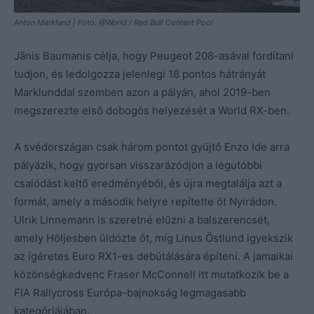
Anton Marklund | Fotó: @World / Red Bull Content Pool
Jānis Baumanis célja, hogy Peugeot 208-asával fordítani
tudjon, és ledolgozza jelenlegi 18 pontos hátrányát
Marklunddal szemben azon a pályán, ahol 2019-ben
megszerezte első dobogós helyezését a World RX-ben.
A svédországan csak három pontot gyűjtő Enzo Ide arra
pályázik, hogy gyorsan visszarázódjon a legutóbbi
csalódást keltő eredményéből, és újra megtalálja azt a
formát, amely a második helyre repítette őt Nyirádon.
Ulrik Linnemann is szeretné elűzni a balszerencsét,
amely Höljesben üldözte őt, míg Linus Östlund igyekszik
az ígéretes Euro RX1-es debütálására építeni. A jamaikai
közönségkedvenc Fraser McConnell itt mutatkozik be a
FIA Rallycross Európa-bajnokság legmagasabb
kategóriájában.