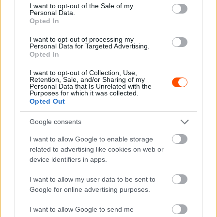
consent section.
I want to opt-out of the Sale of my
Anders
S
S
Personal Data.
1
Carexperience
Volkswa
Opted In
MICHALA
W
W
2
AB
gen Polo
K
E
E
I want to opt-out of processing my
Personal Data for Targeted Advertising.
Andreas
N
S
Opted In
1
BAKKERU
O
EKS
W
Audi S1
3
I want to opt-out of Collection, Use,
D
R
E
Retention, Sale, and/or Sharing of my
Personal Data that Is Unrelated with the
S
S
Purposes for which it was collected.
2
Linus
Volkswa
Opted Out
W
Linus Östlund
W
1
ÖSTLUND
gen Polo
E
E
Google consents
N
N
2
Sivert
Volkswa
I want to allow Google to enable storage
O
Sivert Svardal
O
related to advertising like cookies on web or
4
SVARDAL
gen Polo
R
R
device identifiers in apps.
Tom
N
N
Volkswa
3
Tom André
I want to allow my user data to be sent to
André
O
O
gen
Google for online advertising purposes.
0
Saetnan
SAETNAN
R
R
Scirocco
I want to allow Google to send me
Ulrik
D
D