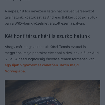
A népes, 19 fős nevezési listán hat norvég versenyzőt
találhatunk, köztük azt az Andreas Bakkerudot aki 2016-
ban a WRX-ben győzelmet aratott ezen a pályán.
Két honfitársunkért is szurkolhatunk
Ahogy már megszokhattuk Kárai Tamás ezúttal is
megpróbál majd pontokat elcsenni a riválisok elől az Audi
S1-el. A hazai bajnokság éllovasa remek formában van,
egy újabb győzelmet követően utazik majd
Norvégiába
.