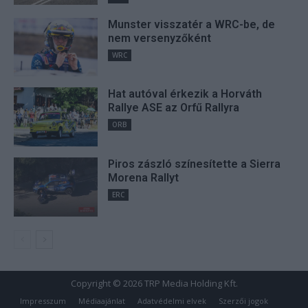
Munster visszatér a WRC-be, de
nem versenyzőként
WRC
Hat autóval érkezik a Horváth
Rallye ASE az Orfű Rallyra
ORB
Piros zászló színesítette a Sierra
Morena Rallyt
ERC
Copyright © 2026 TRP Media Holding Kft.
Impresszum
Médiaajánlat
Adatvédelmi elvek
Szerzői jogok