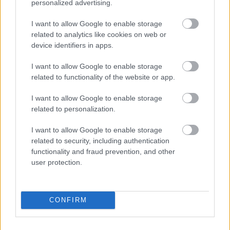
3
Linnemann
Ford
personalized advertising.
LINNEMAN
N
N
3
Promotion
Fiesta
N*
K
K
I want to allow Google to enable storage
related to analytics like cookies on web or
Fraser
J
3
Betomik Racing
FI
Hyundai
device identifiers in apps.
McCONNE
A
5
Team
N
i20
LL
M
I want to allow Google to enable storage
related to functionality of the website or app.
D
ALL-INKL.COM
D
3
Mandie
SEAT
E
Muennich
E
I want to allow Google to enable storage
8
AUGUST*
Ibiza
U
Motorsport
U
related to personalization.
Dariusz
P
P
4
Ford
I want to allow Google to enable storage
TOPOLEW
O
Oponeo
O
related to security, including authentication
4
Fiesta
SKI*
L
L
functionality and fraud prevention, and other
user protection.
H
H
5
Attila
Nyirád
Ford
U
U
0
MÓZER*
Motorsport KFT
Fiesta
N
N
CONFIRM
N
N
6
Frank
Ford
O
Frank Valle
O
7
VALLE
Fiesta