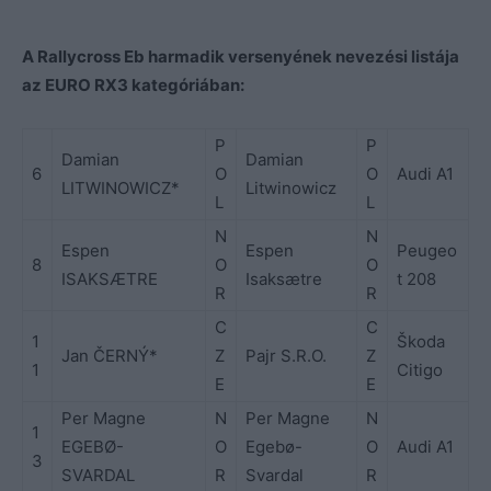
A Rallycross Eb harmadik versenyének nevezési listája
az EURO RX3 kategóriában:
P
P
Damian
Damian
6
O
O
Audi A1
LITWINOWICZ*
Litwinowicz
L
L
N
N
Espen
Espen
Peugeo
8
O
O
ISAKSÆTRE
Isaksætre
t 208
R
R
C
C
1
Škoda
Jan ČERNÝ*
Z
Pajr S.R.O.
Z
1
Citigo
E
E
Per Magne
N
Per Magne
N
1
EGEBØ-
O
Egebø-
O
Audi A1
3
SVARDAL
R
Svardal
R