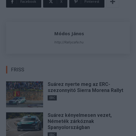
Facebook
X
Pinterest
Módos János
http://Rallycafe.hu
FRISS
Suárez nyerte meg az ERC-
szezonnyitó Sierra Morena Rallyt
ERC
Suárez kényelmesen vezet,
Németék zárkóznak
Spanyolországban
ERC