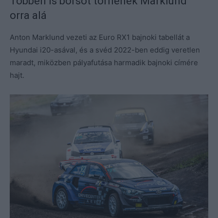
Többen is borsot törnének Marklund
orra alá
Anton Marklund vezeti az Euro RX1 bajnoki tabellát a
Hyundai i20-asával, és a svéd 2022-ben eddig veretlen
maradt, miközben pályafutása harmadik bajnoki címére
hajt.