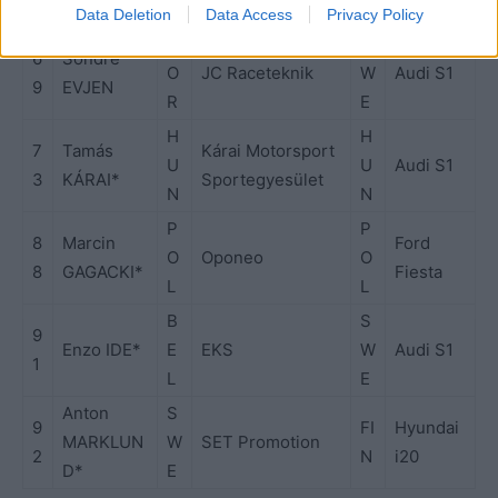
R
R
Data Deletion
Data Access
Privacy Policy
N
S
6
Sondre
O
JC Raceteknik
W
Audi S1
9
EVJEN
R
E
H
H
7
Tamás
Kárai Motorsport
U
U
Audi S1
3
KÁRAI*
Sportegyesület
N
N
P
P
8
Marcin
Ford
O
Oponeo
O
8
GAGACKI*
Fiesta
L
L
B
S
9
Enzo IDE*
E
EKS
W
Audi S1
1
L
E
Anton
S
9
FI
Hyundai
MARKLUN
W
SET Promotion
2
N
i20
D*
E