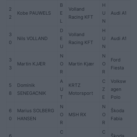
B
H
2
Volland
Kobe PAUWELS
E
U
Audi A1
2
Racing KFT
L
N
D
H
3
Volland
Nils VOLLAND
E
U
Audi A1
0
Racing KFT
U
N
N
N
3
Ford
Martin KJÆR
O
Martin Kjær
O
3
Fiesta
R
R
A
C
Volksw
5
Dominik
KRTZ
U
Z
agen
8
SENEGACNIK
Motorsport
T
E
Polo
N
N
6
Marius SOLBERG
Škoda
O
MSH RX
O
0
HANSEN
Fabia
R
R
C
C
6
Škoda