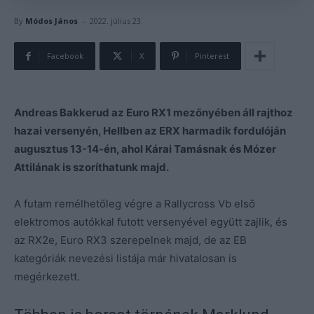
-
By
Módos János
2022. július 23.
Facebook
X
Pinterest
Andreas Bakkerud az Euro RX1 mezőnyében áll rajthoz
hazai versenyén, Hellben az ERX harmadik fordulóján
augusztus 13-14-én, ahol Kárai Tamásnak és Mózer
Attilának is szoríthatunk majd.
A futam remélhetőleg végre a Rallycross Vb első
elektromos autókkal futott versenyével együtt zajlik, és
az RX2e, Euro RX3 szerepelnek majd, de az EB
kategóriák nevezési listája már hivatalosan is
megérkezett.