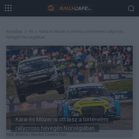
Kezdőlap
RX
Kárai és Mózer is ott lesz a történelmi rallycross
hévégén Norvégiában
Kárai és Mózer is ott lesz a történelmi
rallycross hévégén Norvégiában
Fotó: @World / Red Bull Content Pool