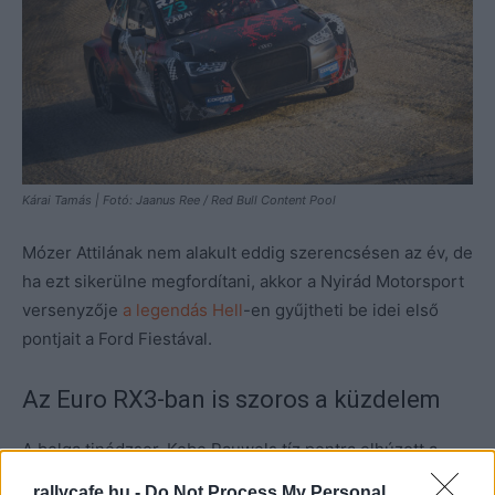
Kárai Tamás | Fotó: Jaanus Ree / Red Bull Content Pool
Mózer Attilának nem alakult eddig szerencsésen az év, de
ha ezt sikerülne megfordítani, akkor a Nyirád Motorsport
versenyzője
a legendás Hell
-en gyűjtheti be idei első
pontjait a Ford Fiestával.
Az Euro RX3-ban is szoros a küzdelem
A belga tinédzser, Kobe Pauwels tíz pontra elhúzott a
bajnoki címért folytatott küzdelemben Höljesben,
rallycafe.hu -
Do Not Process My Personal