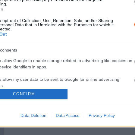
NE VEDD EL
ing.
In
Janner Rally: Simon Wagner
szakaszgyőzelemmel kezdte
o opt-out of Collection, Use, Retention, Sale, and/or Sharing
ersonal Data that Is Unrelated with the Purposes for which it
2024-et, Klausz a legjobb 10-ben
lected.
0
Out
Hund Gábor
-
2024. január 5.
0
consents
o allow Google to enable storage related to advertising like cookies on
evice identifiers in apps.
o allow my user data to be sent to Google for online advertising
s.
NE VEDD EL
CONFIRM
Négy magyar versenyző indul a
to allow Google to send me personalized advertising.
Janner Rallyn
Hund Gábor
-
2023. december 27.
0
o allow Google to enable storage related to analytics like cookies on
Data Deletion
Data Access
Privacy Policy
evice identifiers in apps.
0
o allow Google to enable storage related to functionality of the website