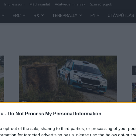
Impresszum
Médiaajánlat
Adatvédelmi elvek
Szerzői jogok
ERC
RX
TEREPRALLY
F1
UTÁNPÓTLÁS
ORB
75 páros nevezett a Zemplén
hu -
Do Not Process My Personal Information
Rallyra, Németék és Turánék a
mezőnyben
0
to opt-out of the sale, sharing to third parties, or processing of your per
formation for targeted advertising by us, please use the below opt-out s
Lakner Gábor
-
2025. október 26.
0