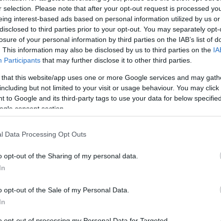
r selection. Please note that after your opt-out request is processed y
eing interest-based ads based on personal information utilized by us or
disclosed to third parties prior to your opt-out. You may separately opt-
losure of your personal information by third parties on the IAB’s list of
. This information may also be disclosed by us to third parties on the
IA
Participants
that may further disclose it to other third parties.
 that this website/app uses one or more Google services and may gath
ERC
including but not limited to your visit or usage behaviour. You may click 
Wagner simán nyert Ausztriában,
 to Google and its third-party tags to use your data for below specifi
jól szerepeltek a magyar
ogle consent section.
versenyzők a Mitropa Kupában
l Data Processing Opt Outs
Hund Gábor
-
2025. március 30.
0
0
o opt-out of the Sharing of my personal data.
In
o opt-out of the Sale of my Personal Data.
In
to opt-out of processing my Personal Data for Targeted