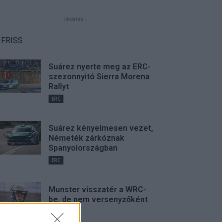
- Hirdetés -
FRISS
Suárez nyerte meg az ERC-
szezonnyitó Sierra Morena
Rallyt
ERC
Suárez kényelmesen vezet,
Németék zárkóznak
Spanyolországban
ERC
Munster visszatér a WRC-
be, de nem versenyzőként
WRC