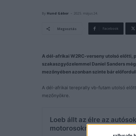
-
By
Hund Gábor
2025. május 24.
Facebook
Megosztás
A dél-afrikai W2RC-verseny utolsó előtti,
szakaszgyőzelemmel Daniel Sanders még 
mezőnyében azonban szinte bár előfordul
A dél-afrikai tereprally vb-futam utolsó előt
mezőnyökre.
rallycafe.