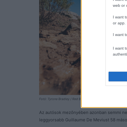
web or d
I want t
or app.
I want t
I want t
authenti
Fotó: Tyrone Bradley / Red Bull Content Pool
Az autósok mezőnyében azonban semmi nem 
leggyorsabb Guillaume De Meviust 58 másodp