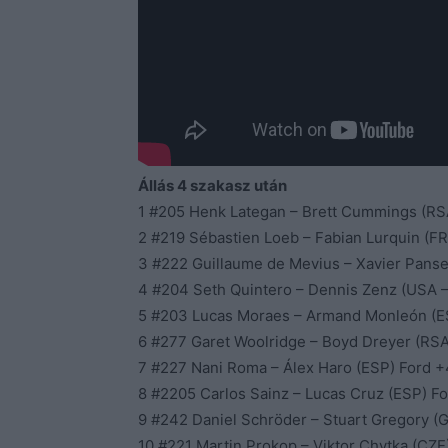
Állás 4 szakasz után
1 #205 Henk Lategan – Brett Cummings (RS
2 #219 Sébastien Loeb – Fabian Lurquin (FR
3 #222 Guillaume de Mevius – Xavier Panser
4 #204 Seth Quintero – Dennis Zenz (USA 
5 #203 Lucas Moraes – Armand Monleón (E
6 #277 Garet Woolridge – Boyd Dreyer (RSA
7 #227 Nani Roma – Álex Haro (ESP) Ford +
8 #2205 Carlos Sainz – Lucas Cruz (ESP) F
9 #242 Daniel Schröder – Stuart Gregory 
10 #221 Martin Prokop – Viktor Chytka (CZE