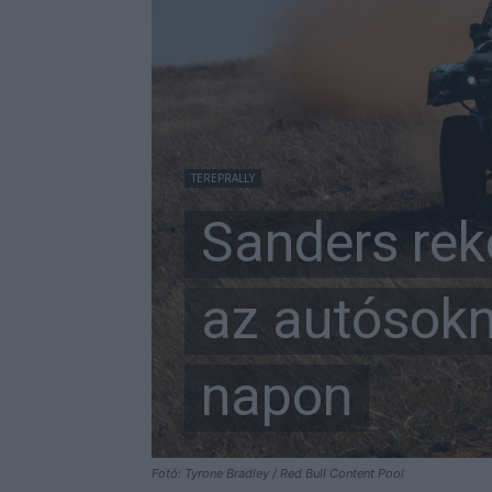
TEREPRALLY
Sanders rek
az autósokn
napon
Fotó: Tyrone Bradley / Red Bull Content Pool