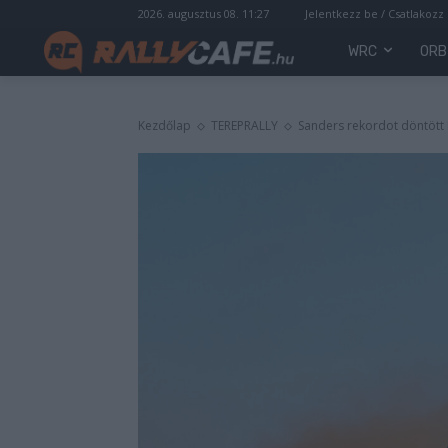
2026. augusztus 08. 11:27
Jelentkezz be / Csatlakozz
WRC
ORB
Kezdőlap
TEREPRALLY
Sanders rekordot döntött 