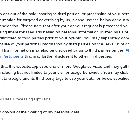
to opt-out of the sale, sharing to third parties, or processing of your per
formation for targeted advertising by us, please use the below opt-out s
r selection. Please note that after your opt-out request is processed y
eing interest-based ads based on personal information utilized by us or
disclosed to third parties prior to your opt-out. You may separately opt-
losure of your personal information by third parties on the IAB’s list of
. This information may also be disclosed by us to third parties on the
IA
Participants
that may further disclose it to other third parties.
 that this website/app uses one or more Google services and may gath
akaszt nyert, az ausztrál KTM-est a Hondás Adrien
including but not limited to your visit or usage behaviour. You may click 
wes 1:49 perc hátránnyal követte, így az ausztrál
 to Google and its third-party tags to use your data for below specifi
szezonon belüli 11. szakaszgyőzelmét a RallyGP
ogle consent section.
l Data Processing Opt Outs
őtt Luciano Benavides, és 10:17 percre Van Beveren
önnyedén ledolgozható, az eddig történtek alapján az
o opt-out of the Sharing of my personal data.
In
őzelemhez.