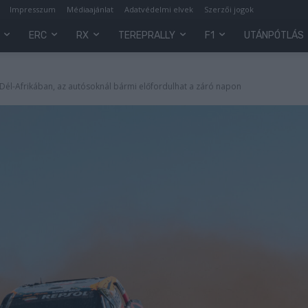
Impresszum
Médiaajánlat
Adatvédelmi elvek
Szerzői jogok
ERC
RX
TEREPRALLY
F1
UTÁNPÓTLÁS
Dél-Afrikában, az autósoknál bármi előfordulhat a záró napon