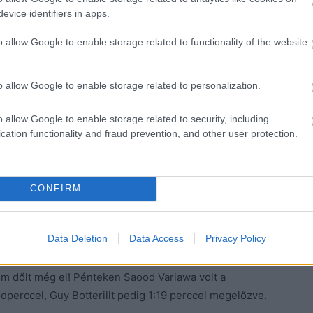
evice identifiers in apps.
o allow Google to enable storage related to functionality of the website
o allow Google to enable storage related to personalization.
o allow Google to enable storage related to security, including
cation functionality and fraud prevention, and other user protection.
CONFIRM
Data Deletion
Data Access
Privacy Policy
dőlt még el! Pénteken Saood Variawa volt a
erccel, Guy Botterillt pedig 1:19 perccel megelőzve.