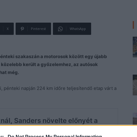
X
Pinterest
WhatsApp
 pénteki szakaszán a motorosok között egy újabb
közelebb került a győzelemhez, az autósok
hat még.
ti, pénteki napján 224 km időre teljesítendő etap várt a
hu -
Do Not Process My Personal Information