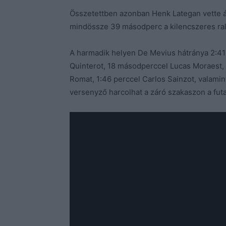
Összetettben azonban Henk Lategan vette á
mindössze 39 másodperc a kilencszeres rall
A harmadik helyen De Mevius hátránya 2:41
Quinterot, 18 másodperccel Lucas Moraest, 
Romat, 1:46 perccel Carlos Sainzot, valamin
versenyző harcolhat a záró szakaszon a fu