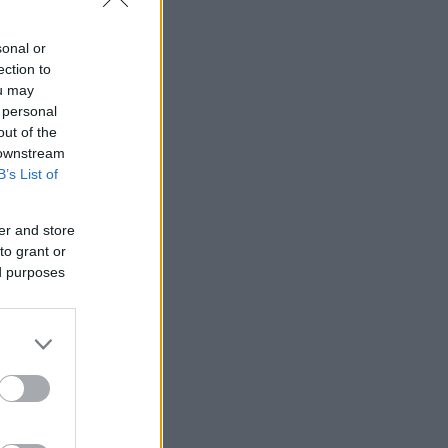
sonal or
ection to
ou may
 personal
out of the
 downstream
B’s List of
er and store
to grant or
ed purposes