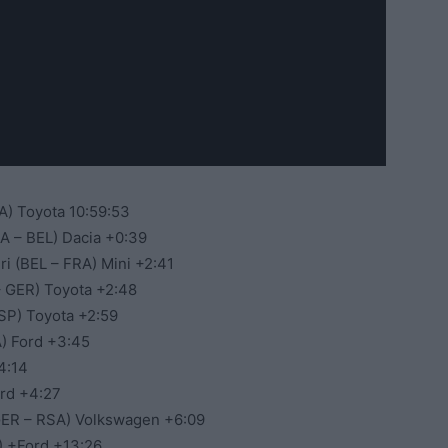
A) Toyota 10:59:53
A – BEL) Dacia +0:39
i (BEL – FRA) Mini +2:41
– GER) Toyota +2:48
SP) Toyota +2:59
) Ford +3:45
4:14
ord +4:27
(GER – RSA) Volkswagen +6:09
) +Ford +13:26