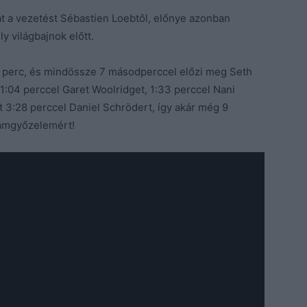
t a vezetést Sébastien Loebtől, előnye azonban
y világbajnok előtt.
 perc, és mindössze 7 másodperccel előzi meg Seth
1:04 perccel Garet Woolridget, 1:33 perccel Nani
t 3:28 perccel Daniel Schrödert, így akár még 9
tamgyőzelemért!