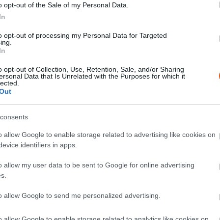
o opt-out of the Sale of my Personal Data.
In
to opt-out of processing my Personal Data for Targeted
ing.
:17
In
o opt-out of Collection, Use, Retention, Sale, and/or Sharing
ersonal Data that Is Unrelated with the Purposes for which it
lected.
Out
:38
consents
o allow Google to enable storage related to advertising like cookies on
20
evice identifiers in apps.
o allow my user data to be sent to Google for online advertising
s.
to allow Google to send me personalized advertising.
o allow Google to enable storage related to analytics like cookies on