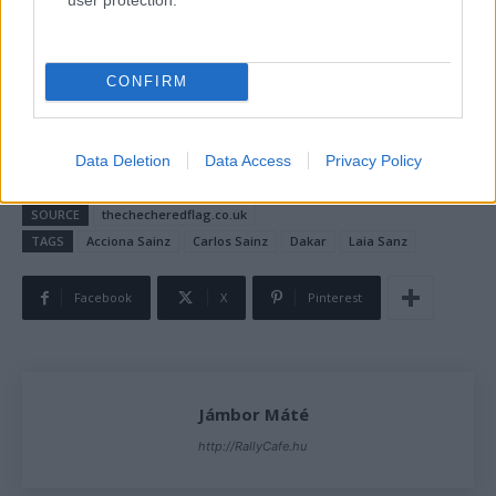
nemzetével megegyező – pilótát választottak, rajtuk kívül
a
Chip Ganassi
tett még így. Rosberg alakulatánál pedig
két svéd pilóta
lesz.
CONFIRM
Data Deletion
Data Access
Privacy Policy
SOURCE
thechecheredflag.co.uk
TAGS
Acciona Sainz
Carlos Sainz
Dakar
Laia Sanz
Facebook
X
Pinterest
Jámbor Máté
http://RallyCafe.hu