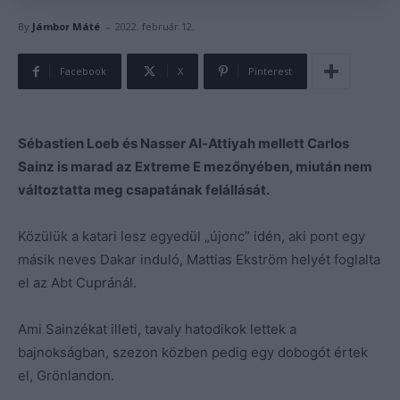
-
By
Jámbor Máté
2022. február 12.
Facebook
X
Pinterest
Sébastien Loeb és Nasser Al-Attiyah mellett Carlos
Sainz is marad az Extreme E mezőnyében, miután nem
változtatta meg csapatának felállását.
Közülük a katari lesz egyedül „újonc” idén, aki pont egy
másik neves Dakar induló, Mattias Ekström helyét foglalta
el az Abt Cupránál.
Ami Sainzékat illeti, tavaly hatodikok lettek a
bajnokságban, szezon közben pedig egy dobogót értek
el, Grönlandon.