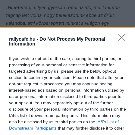
„Hihetetlen, milyen gyorsan repül az idő, mert mintha
tegnap lett volna, hogy belekezdtünk ebbe az őrült
kalandba, ami körberepített minket a világon egy
különleges üzenettel.
–
kezdte
Sainz. –
Az ACCIONA
SAINZ XE Team minden tagja, beleértve magamat és Laiát
rallycafe.hu -
Do Not Process My Personal
Information
is, nagyon várjuk az új szezont, és mindenért meg
akarunk küzdeni.”
If you wish to opt-out of the sale, sharing to third parties, or
processing of your personal or sensitive information for
Míg a rally világbajnokot talán nem kell bemutatni,
targeted advertising by us, please use the below opt-out
section to confirm your selection. Please note that after your
csapattársa Laia Sanz kiléte némi felvilágosításra szorul.
opt-out request is processed you may continue seeing
A spanyol hölgy számtalan motocross és enduro
interest-based ads based on personal information utilized by
világbajnoki címet szerzett az elmúlt húsz év női
us or personal information disclosed to third parties prior to
mezőnyében, és eddig minden Dakarját befejezte 2011
your opt-out. You may separately opt-out of the further
óta. Négy keréken pedig tavaly kezdett, ugyanebben a
disclosure of your personal information by third parties on the
IAB’s list of downstream participants. This information may
csapatban.
also be disclosed by us to third parties on the
IAB’s List of
Downstream Participants
that may further disclose it to other
third parties.