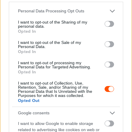
Please note that this website/app uses one or more Google
Personal Data Processing Opt Outs
services and may gather and store information including but
not limited to your visit or usage behaviour. You may click to
I want to opt-out of the Sharing of my
personal data.
grant or deny consent to Google and its third-party tags to
Opted In
use your data for below specified purposes in below Google
consent section.
I want to opt-out of the Sale of my
Personal Data.
Opted In
I want to opt-out of processing my
Personal Data for Targeted Advertising.
Opted In
I want to opt-out of Collection, Use,
Retention, Sale, and/or Sharing of my
Personal Data that Is Unrelated with the
Purposes for which it was collected.
Opted Out
Google consents
I want to allow Google to enable storage
related to advertising like cookies on web or