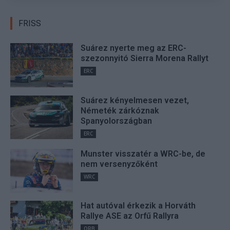
FRISS
Suárez nyerte meg az ERC-
szezonnyitó Sierra Morena Rallyt
ERC
Suárez kényelmesen vezet,
Németék zárkóznak
Spanyolországban
ERC
Munster visszatér a WRC-be, de
nem versenyzőként
WRC
Hat autóval érkezik a Horváth
Rallye ASE az Orfű Rallyra
ORB