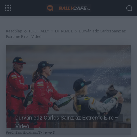
Kezdőlap
TEREPRALLY
EXTREME E
Durván edz Carlos Sainz az
Extreme E-re – Videó
Durván edz Carlos Sainz az Extreme E-re –
Videó
Fotó: Sam Bloxham/Extreme E