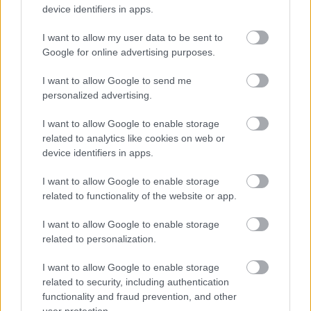
device identifiers in apps.
„Más lesz ez az év, mert nem kell mindent a semmiből
I want to allow my user data to be sent to
Google for online advertising purposes.
kezdenünk. Már van tapasztalatunk az Odyssey 21-gyel,
és már jó pár kilométert levezettem négy keréken –
I want to allow Google to send me
mondta Sanz.
– Így jobban tudom majd segíteni a
personalized advertising.
csapatot.
I want to allow Google to enable storage
related to analytics like cookies on web or
Már 2021 végén sikerült megtennem egy lépést a
device identifiers in apps.
teljesítményemmel, ez ígéretes a jövőre nézve. Télen
I want to allow Google to enable storage
teljesítettem az első Dakaromat autóval, ez segíteni fog
related to functionality of the website or app.
az Extreme E-ben is.
I want to allow Google to enable storage
Ugyan még nincs annyi tapasztalatom a kerék-kerék
related to personalization.
elleni csatákban, de lassan megszokom őket. Meg vagyok
I want to allow Google to enable storage
győződve róla, hogy jobban zárunk idén, mint tavaly.”
related to security, including authentication
functionality and fraud prevention, and other
Sainz csapata lesz a második, akik két – a csapat
user protection.