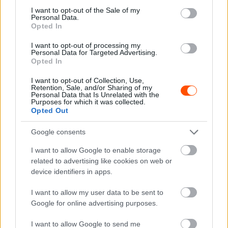
consent section.
főként aszfalton lehet érezni, mert murván jobban kapar
I want to opt-out of the Sale of my
Personal Data.
az autó, és kicsit alulkormányozott is. Ugyanakkor ez
Opted In
lehet az agresszívabb stílusom miatt is. A munkám során
I want to opt-out of processing my
azonban a csapatvezetés az elsődleges, és hogy minden
Personal Data for Targeted Advertising.
Opted In
jól működjön, ezért egy ilyen versenyen való indulás csak
év vége felé lesz megoldható.”
I want to opt-out of Collection, Use,
Retention, Sale, and/or Sharing of my
Personal Data that Is Unrelated with the
Jari-Matti Latvala édesapja, Jari Latvala már versenyzett a
Purposes for which it was collected.
Opted Out
Historic Eb mezőnyében a Mecsek Rallyn, és mivel Jari-
Matti nem tudja még, hogy hol lenne lehetséges a Rally1-
Google consents
es autóval való versenyzés, akár még egy magyar
I want to allow Google to enable storage
verseny is szóba jöhet. Ráadásul nem is kéne olyan
related to advertising like cookies on web or
messzire vinni Finnországból a Rally1-est, mint egy
device identifiers in apps.
spanyol futamra. Ilyen szurkolókkal pedig az egész
I want to allow my user data to be sent to
világon nem találkozhat, mint nálunk.
Google for online advertising purposes.
Jari-Matti Latvala vezetésével 2021-ben 12 futamból 9-et
I want to allow Google to send me