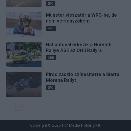
ERC
Munster visszatér a WRC-be, de
nem versenyzőként
WRC
Hat autóval érkezik a Horváth
Rallye ASE az Orfű Rallyra
ORB
Piros zászló színesítette a Sierra
Morena Rallyt
ERC
Copyright © 2026 TRP Media Holding Kft.