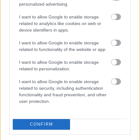
nyert meg a Toyota, év végén pedig megszerezte a
personalized advertising.
gyártók vb címét, míg a pilóták között sorozatban
I want to allow Google to enable storage
másodszor Sébastien Ogier világbajnok, Elfyn Evans
related to analytics like cookies on web or
pedig második helyezett lett.
device identifiers in apps.
I want to allow Google to enable storage
Az eddigi egyetlen idei vb-futamon, a Montén Sébastien
related to functionality of the website or app.
Ogier a második, Kalle Rovanperä a negyedik, Takamoto
Katsuta pedig a nyolcadik lett. A gyártók bajnokságában a
I want to allow Google to enable storage
második helyen áll a japán gyártó.
related to personalization.
I want to allow Google to enable storage
A szezon második versenyét, Svédországban rendezik
related to security, including authentication
két hét múlva.
functionality and fraud prevention, and other
user protection.
SOURCE
dirtfish.com
TAGS
Jari-Matti Latvala
Mecsek Rally
Toyota Gazoo Racing
CONFIRM
WRC