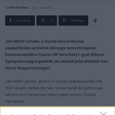
-
By
Hund Gábor
2022. február 8.
Facebook
X
Pinterest
Jari-Matti Latvala, a Toyota Gazoo Racing
csapatfőnöke szeretne idén egy nemzeti bajnoki
futamon indulni a Toyota GR Yaris Rally1-gyel. Először
Spanyolországra gondolt, de nekünk jobb ötletünk van:
Gyere Magyarországra!
Jari-Matti Latvala, amikor a Toyota csapatvezetője lett
2021 elején, befejezte rally vb karrierjét és azóta csak
néhány finn versenyen indult saját historic Toyota
Celcájával.
A
18-szoros WRC futamgyőztes
a Rally1-es Toyotát is