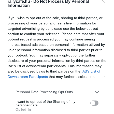
rallycafe.hu -
Do Not Process My Personal
Information
kipróbálta egy japán promóciós rendezvényen, idén
azonban ennél többet szeretne.
If you wish to opt-out of the sale, sharing to third parties, or
processing of your personal or sensitive information for
„Valahol szeretnék egy versenyen indulni a Rally1-es
targeted advertising by us, please use the below opt-out
autóval –
mondta Latvala a Dirtfishnek
. – Azt még nem
section to confirm your selection. Please note that after your
tudom, hogy hol és mikor. Azt nem hiszem, hogy vb
opt-out request is processed you may continue seeing
interest-based ads based on personal information utilized by
címért tudnék csatázni, már annak is örülnék, ha egy
us or personal information disclosed to third parties prior to
nemzeti versenyen vezethetnék.
your opt-out. You may separately opt-out of the further
disclosure of your personal information by third parties on the
Természetesen Finnország kézen fekvő lenne, de ezek
IAB’s list of downstream participants. This information may
also be disclosed by us to third parties on the
IAB’s List of
az autók nagyon jól vezethetők lennének például egy
Downstream Participants
that may further disclose it to other
spanyol aszfaltos versenyen is. De nem a vb futamra
third parties.
gondoltam, hanem egy nemzeti versenyre, ahol
Please note that this website/app uses one or more Google
megérteném jobban a hibrid autók működését.
Personal Data Processing Opt Outs
services and may gather and store information including but
not limited to your visit or usage behaviour. You may click to
I want to opt-out of the Sharing of my
personal data.
Japánban már megtapasztaltam, hogy mit jelent a hibrid
grant or deny consent to Google and its third-party tags to
Opted In
rendszer nyújtotta plusz erő. Nagyon élvezetes, és
use your data for below specified purposes in below Google