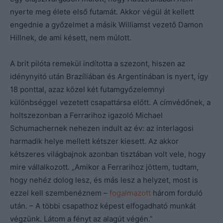
nyerte meg élete első futamát. Akkor végül át kellett
engednie a győzelmet a másik Williamst vezető Damon
Hillnek, de ami késett, nem múlott.
A brit pilóta remekül indította a szezont, hiszen az
idénynyitó után Brazíliában és Argentínában is nyert, így
18 ponttal, azaz közel két futamgyőzelemnyi
különbséggel vezetett csapattársa előtt. A címvédőnek, a
holtszezonban a Ferrarihoz igazoló Michael
Schumachernek nehezen indult az év: az interlagosi
harmadik helye mellett kétszer kiesett. Az akkor
kétszeres világbajnok azonban tisztában volt vele, hogy
mire vállalkozott. „Amikor a Ferrarihoz jöttem, tudtam,
hogy nehéz dolog lesz, és más lesz a helyzet, most is
ezzel kell szembenéznem –
fogalmazott
három forduló
után. – A többi csapathoz képest elfogadható munkát
végzünk. Látom a fényt az alagút végén.”