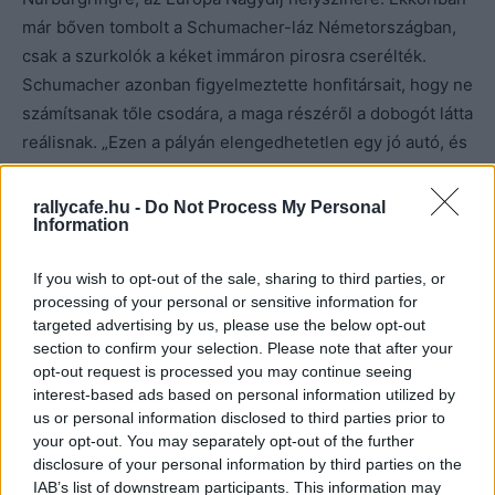
már bőven tombolt a Schumacher-láz Németországban,
csak a szurkolók a kéket immáron pirosra cserélték.
Schumacher azonban figyelmeztette honfitársait, hogy ne
számítsanak tőle csodára, a maga részéről a dobogót látta
reálisnak. „Ezen a pályán elengedhetetlen egy jó autó, és
a teljesítmény szempontjából még nem vagyunk olyan
helyzetben, hogy kihívjuk a Williamseket” – jelentette ki.
rallycafe.hu -
Do Not Process My Personal
Information
Ahogyan az várható volt, a grove-i alakulat tarolt az
If you wish to opt-out of the sale, sharing to third parties, or
időmérőn, Hill pedig még Villeneuve-öt is nagyon
processing of your personal or sensitive information for
megverte. A későbbi világbajnok 78 századot adott
targeted advertising by us, please use the below opt-out
csapattársának, míg a harmadik helyen végző
section to confirm your selection. Please note that after your
Schumacher már 1,208 másodpercet kapott. Mögöttük két
opt-out request is processed you may continue seeing
interest-based ads based on personal information utilized by
középmezőnybeli versenyző, Jean Alesi, valamint
us or personal information disclosed to third parties prior to
Rubens Barrichello zárt, utánuk következett David
your opt-out. You may separately opt-out of the further
Coulthard, majd Eddie Irvine.
disclosure of your personal information by third parties on the
IAB’s list of downstream participants. This information may