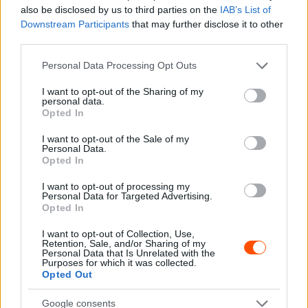
also be disclosed by us to third parties on the
IAB’s List of
Mika Häkkinen csupán a kilencedik helyet szerezte meg
Downstream Participants
that may further disclose it to other
Gerhard Berger mögött, de a McLaren csapatfőnöke, Ron
third parties.
Dennis így is bravúrosnak tartotta az eredményt, miután
Please note that this website/app uses one or more Google
egy baleset miatt a tartalékautóba kényszerült. „Nehéz
Personal Data Processing Opt Outs
services and may gather and store information including but
elhinni, de így van, Mika a tartalékkocsival érte el az
not limited to your visit or usage behaviour. You may click to
I want to opt-out of the Sharing of my
personal data.
idejét – mondta. – Ennek nem volt meg az optimális
grant or deny consent to Google and its third-party tags to
Opted In
beállítása és egyensúlya, amit az [eredeti]
use your data for below specified purposes in below Google
consent section.
versenyautóval elértünk. Ennek eredményeképpen
I want to opt-out of the Sale of my
Personal Data.
elvesztettük az esélyt, hogy sokkal jobb helyet érjünk el a
Opted In
rajtrácson.”
I want to opt-out of processing my
Personal Data for Targeted Advertising.
Opted In
Hill csúnyán elrontotta a rajtot, így Villeneuve került az
élre, ám azt nem mondhatni, hogy magabiztosan fordult
I want to opt-out of Collection, Use,
Retention, Sale, and/or Sharing of my
el az élen. Coulthard ugyanis zseniálisan kapta el a piros
Personal Data that Is Unrelated with the
lámpák kialvásának pillanatát, így az első kanyarban a
Purposes for which it was collected.
Opted Out
kanadai pilóta mellett találta magát, de a külső ívre
szorult. Hillt Schumacher és Barrichello is megelőzte, a
Google consents