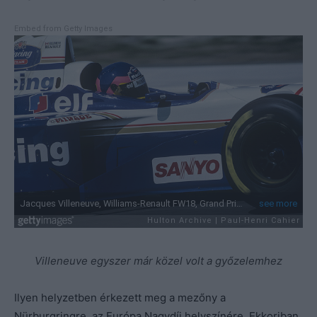
Embed from Getty Images
Villeneuve egyszer már közel volt a győzelemhez
Ilyen helyzetben érkezett meg a mezőny a
Nürburgringre, az Európa Nagydíj helyszínére. Ekkoriban