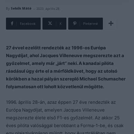
-
By
Sebők Máté
2023. április 28.
Facebook
X
Pinterest
27 évvel ezelőtt rendezték az 1996-os Európa
Nagydíjat, ahol Jacques Villeneuve megszerezte azt a
győzelmet, amely már „járt” neki. A kanadai pilóta
ráadásul úgy érte el a mérföldkövet, hogy az utolsó
körökben a hazai pályán szereplő Michael Schumacher
folyamatosan ott loholt közvetlenül mögötte.
1996. április 28-án, azaz éppen 27 éve rendezték az
Európa Nagydíjat, amelyen Jacques Villeneuve
megszerezte élete első F1-es győzelmét. Az akkor 25
éves pilóta valósággal berobbant a Forma-1-be, és csak
egy olajszivárgáson múlott, hogy Ausztráliában nem