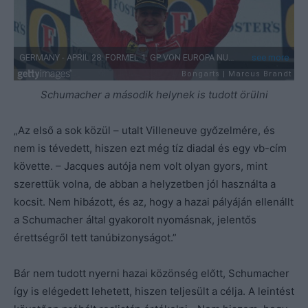
Schumacher a második helynek is tudott örülni
„Az első a sok közül – utalt Villeneuve győzelmére, és
nem is tévedett, hiszen ezt még tíz diadal és egy vb-cím
követte. – Jacques autója nem volt olyan gyors, mint
szerettük volna, de abban a helyzetben jól használta a
kocsit. Nem hibázott, és az, hogy a hazai pályáján ellenállt
a Schumacher által gyakorolt nyomásnak, jelentős
érettségről tett tanúbizonyságot.”
Bár nem tudott nyerni hazai közönség előtt, Schumacher
így is elégedett lehetett, hiszen teljesült a célja. A leintést