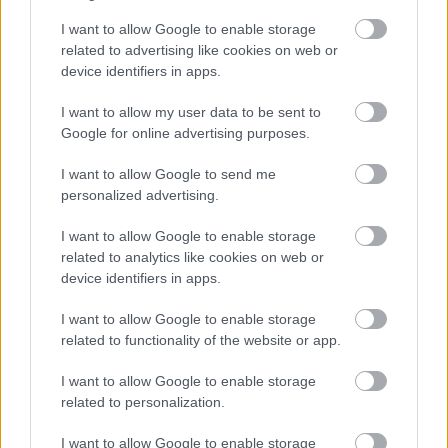
Jordan versenyzője harmadikként fordult el.
I want to allow Google to enable storage
related to advertising like cookies on web or
Villeneuve kifejezetten örülhetett Coulthard
device identifiers in apps.
előretörésének, hiszen így könnyedén elhúzhatott a
I want to allow my user data to be sent to
mezőnytől, miután a McLaren az egyenesekben gyors
Google for online advertising purposes.
volt, de a kanyarokban esélye sem volt a Williamsek ellen.
Így viszont a mögötte lévőket sokáig feltartotta. Hill
I want to allow Google to send me
hamarosan kiszállt a bolyból, miután az autója nem
personalized advertising.
működött tökéletesen, ezért kihívták a bokszba, de nem
I want to allow Google to enable storage
találtak semmilyen hibára utaló jelet.
related to analytics like cookies on web or
device identifiers in apps.
Schumacher végül a kerékcseréknél ugrotta át
I want to allow Google to enable storage
Coulthardot és Barrichellót, így üldözőbe vehette
related to functionality of the website or app.
Villeneuve-öt. A német pilóta hihetetlen tempót diktált, és
15 körrel a vége előtt utolérte riválisát. A Williams
I want to allow Google to enable storage
összességében gyorsabb volt a Ferrarinál, de
related to personalization.
Schumacher később fékezett, így tudta tartani a tempót.
I want to allow Google to enable storage