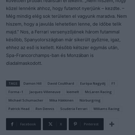
követően próbált realistán értékelni. „Nem hiszem, hogy
közel lennénk ahhoz, hogy futamot nyerjünk – kezdte. –
Még mindig elég sok területen el vagyunk maradva. Nem
hiszem, hogy a javulás lehetetlen lenne, de időbe telik
majd.” Nos, a Ferrari versenyzőjének három futammal
később, Spanyolországban már sikerült győznie, igaz,
ehhez az eső is kellett. Később kétszer egymás után,
Spa-Francorchamps-ban és Monzában is
diadalmaskodott.
TAGS
Damon Hill
David Coulthard
Európa Nagydíj
F1
Forma–1
Jacques Villeneuve
kiemelt
McLaren Racing
Michael Schumacher
Mika Häkkinen
Nürburgring
Patrick Head
Ron Dennis
Scuderia Ferrari
Williams Racing
Facebook
X
Pinterest