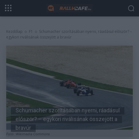
Kezdőlap
F1
Schumacher szorításában nyerni, ráadásul először? –
egykori riválisának összejött a bravúr
Schumacher szorításában nyerni, ráadásul
először? – egykori riválisának összejött a
bravúr
Fotó: Wikimedia Commons