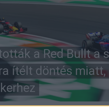
tották a Red Bullt a 
ra ítélt döntés miatt,
ikerhez