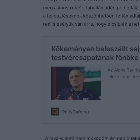
meg a konstruktőri tabellán, idén pedig ta
a fejlesztéseknek köszönhetően feltámadtak
reális esélyük van arra, hogy elcsípjék a het
„
A tavalyi autó nem működött, én pedig te