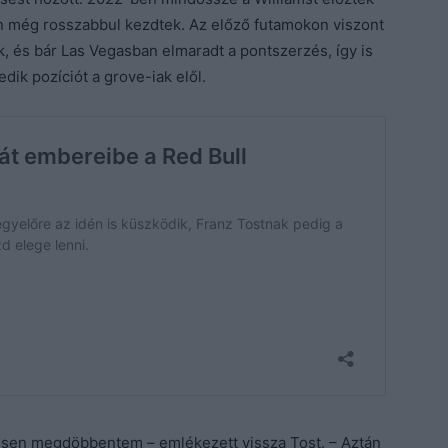
lán még rosszabbul kezdtek. Az előző futamokon viszont
, és bár Las Vegasban elmaradt a pontszerzés, így is
edik pozíciót a grove-iak elől.
ljesen megdöbbentem –
emlékezett vissza Tost. –
Aztán