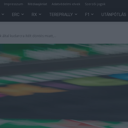
Impresszum
Médiaajánlat
Adatvédelmi elvek
Szerzői jogok
ERC
RX
TEREPRALLY
F1
UTÁNPÓTLÁS
 által kudarcra ítélt döntés miatt,...