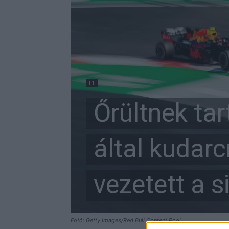
F1
Őrültnek tar
által kudarc
vezetett a s
Fotó: Getty Images/Red Bull Content Pool