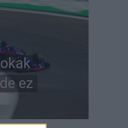
sokak
 de ez