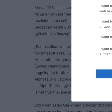
I want t
M
ár a 2018-as szezon második futamán, a B
web or d
McLaren egyszer sem tudott felmutatni az 
pozícióban ért célba, de nem ez volt a plaf
I want t
or app.
Sebastian Vettel 2008-as monzai győzelme u
győzelem is összejött.
I want t
„
Fantasztikus volt ez az együttműködés a Hon
I want t
fogalmazott
Tost
. –
2019-ben két dobogós hel
authenti
Hockenheimringen, a másik Pierre Gaslyva
[Lewis] Hamiltonnal, csak egy-két tizeddel 
nagy lépést tettünk, amikor Dietrich Matesc
AlphaTauri divatcéget, és kijelentette, hogy
az AlphaTauri nagykövetei, ami izgalmas és
ismét nyernie, ami azt jelenti, hogy ez egy i
2
021-ben aztán Gasly még egyszer dobogóra
tavalyi és az idei év viszont jelentős viss