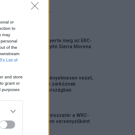
- Hirdetés -
sonal or
FRISS
ection to
ou may
Suárez nyerte meg az ERC-
 personal
szezonnyitó Sierra Morena
out of the
Rallyt
 downstream
B’s List of
ERC
er and store
Suárez kényelmesen vezet,
to grant or
Németék zárkóznak
Spanyolországban
ed purposes
ERC
Munster visszatér a WRC-
be, de nem versenyzőként
WRC