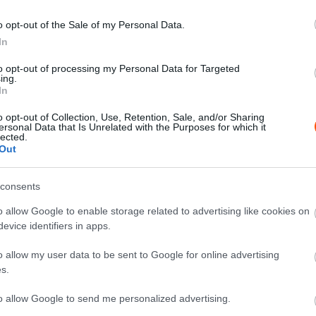
, hogy náluk hogyan működik a japánok erőforrása,
o opt-out of the Sale of my Personal Data.
dő testvércsapat már 2018-ban Hondára váltott. Arra
In
en idők egyik legnagyobb lebőgését produkálta a
to opt-out of processing my Personal Data for Targeted
al az élen sokan furcsán néztek a bikások, illetve a
ing.
In
o opt-out of Collection, Use, Retention, Sale, and/or Sharing
ersonal Data that Is Unrelated with the Purposes for which it
t vége a csapatfőnök
lected.
Out
os kritikájának
consents
o allow Google to enable storage related to advertising like cookies on
evice identifiers in apps.
Honda gyári csapata lettünk, és szerintem ezen az
phaTauri leköszönő csapatfőnöke, Franz Tost. –
A
o allow my user data to be sent to Google for online advertising
mondták, hogy teljesen őrültek vagyunk, hogy együtt
s.
raim, várjatok, körülbelül öt év múlva beszélünk
to allow Google to send me personalized advertising.
orábban egyértelművé vált, hogy helyes volt a döntés.”