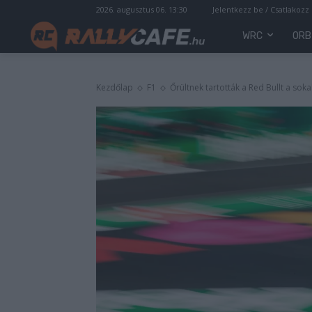
2026. augusztus 06. 13:30
Jelentkezz be / Csatlakozz
WRC
ORB
Kezdőlap
F1
Őrültnek tartották a Red Bullt a sokak