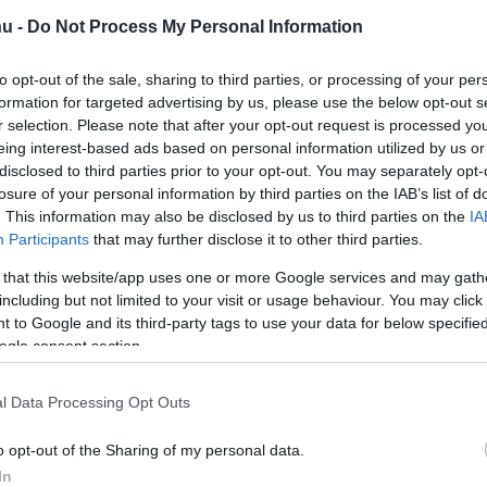
hu -
Do Not Process My Personal Information
to opt-out of the sale, sharing to third parties, or processing of your per
X
Pinterest
WhatsApp
formation for targeted advertising by us, please use the below opt-out s
r selection. Please note that after your opt-out request is processed y
eing interest-based ads based on personal information utilized by us or
disclosed to third parties prior to your opt-out. You may separately opt-
losure of your personal information by third parties on the IAB’s list of
ültnek tartották őket,
amikor
leszerződtek a
. This information may also be disclosed by us to third parties on the
IA
 reagált. Az AlphaTauri leköszönő csapatfőnöke
Participants
that may further disclose it to other third parties.
t
ö
rténetének legszebb pillanataira.
 that this website/app uses one or more Google services and may gath
including but not limited to your visit or usage behaviour. You may click 
t, és könnyen lehet, hogy manapság már egy másik
 to Google and its third-party tags to use your data for below specifi
is annyira, mint így. Az viszont teljesen egyértelmű,
ogle consent section.
ben megszakítsák a Lewis Hamilton és a Mercedes
 a világbajnokságot.
l Data Processing Opt Outs
o opt-out of the Sharing of my personal data.
 Hondára, miután a franciák erőforrása rendre
In
,
ráadásul tőlük nem kaphattak gyári támogatást.