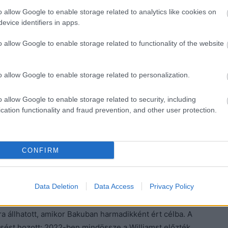
o allow Google to enable storage related to analytics like cookies on
ahreini Nagydíjon olyan eredményt értek el, amelyet a
evice identifiers in apps.
előző három idényben. Pierre Gasly a negyedik
on. A csapat ugyanis megszerezte első dobogóit
o allow Google to enable storage related to functionality of the website
tán, majd a névváltoztatást követően az újabb
o allow Google to enable storage related to personalization.
dával, nagyon tetszett, és sikeres is volt –
o allow Google to enable storage related to security, including
yezésünk volt. Az egyik Danyiil Kvjattal a
cation functionality and fraud prevention, and other user protection.
l São Paulóban
[
született
]
.
[Utóbbi] n
agyot küzdött
volt előrébb, vagy valami ilyesmi. 2020-ban pedig újabb
hitz
[a Red Bull alapítója]
úgy döntött, hogy felépíti az
CONFIRM
 »mostantól AlphaTauri lesz a csapat neve«. Mi voltunk
 érdekes volt. Pierre Gaslynak pedig Monzában sikerült
Data Deletion
Data Access
Privacy Policy
gazán sikeres időszak volt.”
 állhatott, amikor Bakuban harmadikként ért célba. A
zaesést hozott: 2022-ben mindössze a Williamst előzték