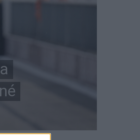
 a
tné