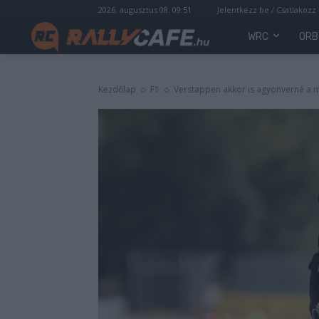
2026. augusztus 08. 09:51
Jelentkezz be / Csatlakozz
WRC
ORB
Kezdőlap
F1
Verstappen akkor is agyonverné a m