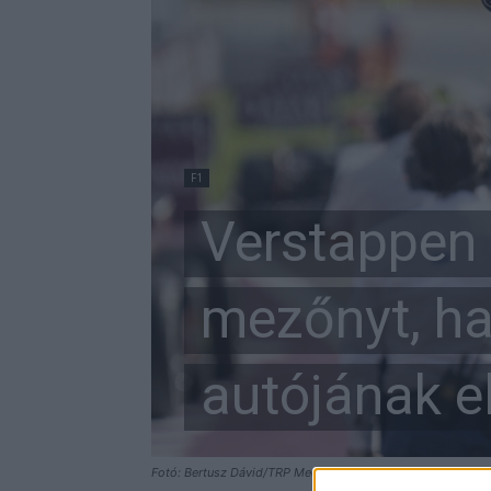
F1
Verstappen 
mezőnyt, ha
autójának e
Fotó: Bertusz Dávid/TRP Media