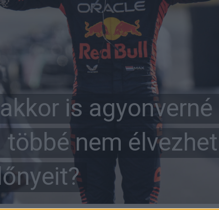
akkor is agyonverné
 többé nem élvezhe
lőnyeit?