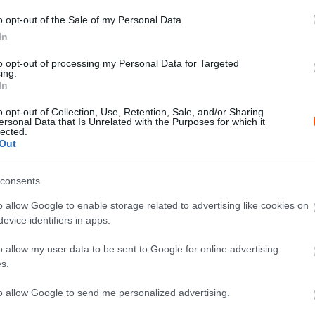
o opt-out of the Sale of my Personal Data.
In
to opt-out of processing my Personal Data for Targeted
ing.
In
o opt-out of Collection, Use, Retention, Sale, and/or Sharing
ersonal Data that Is Unrelated with the Purposes for which it
lected.
Out
consents
o allow Google to enable storage related to advertising like cookies on
aszt egy olyan formátum, amelyben mindenki ugyanolyan
evice identifiers in apps.
ez manapság is bevett szokás, sőt, régebben az F1-es
o allow my user data to be sent to Google for online advertising
 feltételekkel, persze egy bajnokságon kívüli futam
s.
 érkezése előtt töltötte be a Mercedes F1-es
apat jogelődeinél is dolgozott, jó ötletnek tartaná ezt a
to allow Google to send me personalized advertising.