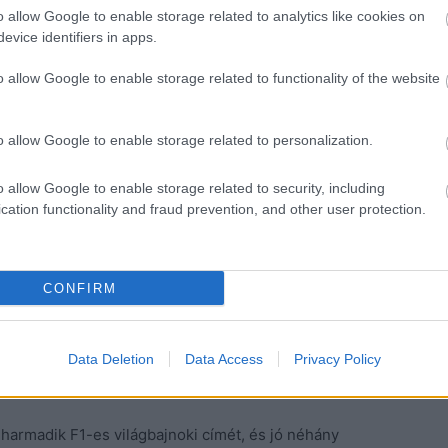
o allow Google to enable storage related to analytics like cookies on
evice identifiers in apps.
gyszer egy futam, ahol mindenki ugyanolyan autót
ni –
nyilatkozta az
O
LBG
-nek. –
Korábban már
o allow Google to enable storage related to functionality of the website
lémák a szponzorációban rejlenek, amely nagyon
. Ez az a pont, ahol nehézzé válik a dolog.”
o allow Google to enable storage related to personalization.
dírozni, hogy mi lenne az eredménye egy ilyen
o allow Google to enable storage related to security, including
g ilyen körülmények között is meglehetősen
cation functionality and fraud prevention, and other user protection.
i, Max Verstappen így is megverné a mezőny többi
ki az elismertsége szempontjából.
CONFIRM
 megmutatja, hogy jelenleg ő a legjobb pilóta, és
nem
ott Fry. –
Még a kezére is játszhatna, hiszen
gyon is tudjon alkalmazkodni, és valószínűleg
Data Deletion
Data Access
Privacy Policy
nél.”
harmadik F1-es világbajnoki címét, és jó néhány