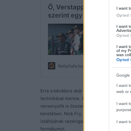
I want t
Opted 
I want 
Advertis
Opted 
I want t
of my P
was col
Opted 
Google 
I want t
Erre a kérdésre akár meg is adhatná a vál
web or d
technikával menne. A kisebb kategóriákban 
I want t
versenyzők is összemérték a tudásukat ilyen
purpose
keretében. Nick Fry, aki 2013-ig, Toto Wolff
istállójának vezérigazgatói posztját, de a cs
I want 
formátumot.