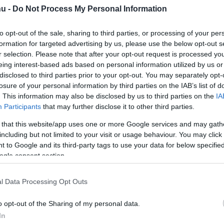
hu -
Do Not Process My Personal Information
to opt-out of the sale, sharing to third parties, or processing of your per
formation for targeted advertising by us, please use the below opt-out s
X
Pinterest
WhatsApp
r selection. Please note that after your opt-out request is processed y
eing interest-based ads based on personal information utilized by us or
disclosed to third parties prior to your opt-out. You may separately opt-
losure of your personal information by third parties on the IAB’s list of
ljesítményű autókról szóló elképzelést a Forma–1-ben,
. This information may also be disclosed by us to third parties on the
IA
des F1-es csapatának korábbi vezérigazgatója
Participants
that may further disclose it to other third parties.
elekkel is Max Verstappen nyerne, és még jobban
 that this website/app uses one or more Google services and may gath
including but not limited to your visit or usage behaviour. You may click 
 to Google and its third-party tags to use your data for below specifi
ogle consent section.
ben köszönhető a Red Bullnak, és mennyiben a
 rengetegen felteszik, és sokan vitatkoznak róla, de
l Data Processing Opt Outs
n Vettel és Lewis Hamilton nevét is be lehetne
eduralmait nézzük.
o opt-out of the Sharing of my personal data.
In