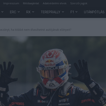
Impresszum
Médiaajánlat
Adatvédelmi elvek
Szerzői jogok
ERC
RX
TEREPRALLY
F1
UTÁNPÓTLÁS
ezőnyt, ha többé nem élvezhetné autójának előnyeit?