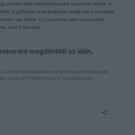
, hogy minden idők legdominánsabb szezonját futotta. A
ött, a győzelmi örökranglistán pedig már a harmadik
macher van előtte. Fry szerint
az sem okozna neki
ie, mint a Red Bull.