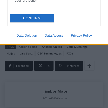
user protection.
érkezett, elég
Johan Kristoffferssont
, vagy a
Hansen
fivéreket
említeni. De például
Klara Andersson
,
Oliver
Bennett
vagy a sorozat pilótájaként jelen lévő Timo
CONFIRM
Scheider neve is megemlíthető ilyen tekintetben.
Data Deletion
Data Access
Privacy Policy
SOURCE
thechecheredflag.co.uk
TAGS
Acciona Sainz
Andretti United
Catie Munnings
Höljes
Laia Sanz
QEV Technologies
RX2e
Facebook
X
Pinterest
Jámbor Máté
http://RallyCafe.hu