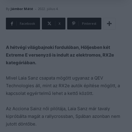
-
By
Jámbor Máté
2022. július 4.
Facebook
X
Pinterest
A hétvégi világbajnoki fordulóban, Höljesben két
Extreme E versenyző is indult az elektromos, RX2e
kategóriában.
Mivel Laia Sanz csapata mögött ugyanaz a QEV
Technologies áll, mint az RX2e autók építése mögött, a
kapcsolat egyértelmű lehet a kettő között.
Az Acciona Sainz női pilótája, Laia Sanz már tavaly
kipróbálta magát a rallycrossban, Spában azonban nem
jutott döntőbe.