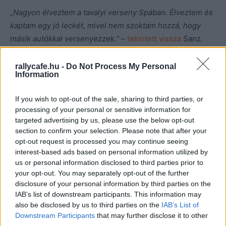
„Nagyon élveztem a tavalyi verseny Spában. Élveztem és
kaptam egy jó leckét, mivel nem szoktam hozzá, hogy
másik autókkal versenyezzek.”
–
tekintett vissza
Sanz.
A motorosként kezdő spanyol azt is megjegyezte, nem
rallycafe.hu -
Do Not Process My Personal
Information
egy fordulóban vesz majd részt idén, de továbbra is az
Extreme E marad a fókuszban.
If you wish to opt-out of the sale, sharing to third parties, or
processing of your personal or sensitive information for
targeted advertising by us, please use the below opt-out
section to confirm your selection. Please note that after your
opt-out request is processed you may continue seeing
interest-based ads based on personal information utilized by
us or personal information disclosed to third parties prior to
your opt-out. You may separately opt-out of the further
disclosure of your personal information by third parties on the
IAB’s list of downstream participants. This information may
also be disclosed by us to third parties on the
IAB’s List of
Downstream Participants
that may further disclose it to other
third parties.