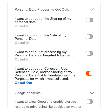
Please note that this website/app uses one or more Google
Personal Data Processing Opt Outs
services and may gather and store information including but
Fotó: @World / Red Bull Content Pool
not limited to your visit or usage behaviour. You may click to
I want to opt-out of the Sharing of my
personal data.
grant or deny consent to Google and its third-party tags to
Catie Munnings a rali világából érkezve első rallycross
Opted In
use your data for below specified purposes in below Google
versenyére készült, és még ismerkedett az autóval.
consent section.
I want to opt-out of the Sale of my
Personal Data.
Opted In
„Meglepődtem a sebességen, amikor először
kigyorsítottam, és a nyomaték is elképesztő.”
–
emelte ki
I want to opt-out of processing my
Personal Data for Targeted Advertising.
elsőre a brit hölgy.
Opted In
I want to opt-out of Collection, Use,
„Az RX2e autó nagyon egyszerű: nincsenek fokozatok,
Retention, Sale, and/or Sharing of my
Personal Data that Is Unrelated with the
kuplung ilyesmi dolgok, amivel általában a versenyzőnek
Purposes for which it was collected.
kell törődnie. Persze van más nehézség benne, hiszen az
Opted Out
energia visszanyerésének szabályzása, illetve a
Google consents
tengelyenként állítható nyomaték teljesen megváltoztatja
az autót.”
I want to allow Google to enable storage
related to advertising like cookies on web or