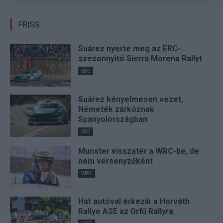
FRISS
Suárez nyerte meg az ERC-
szezonnyitó Sierra Morena Rallyt
ERC
Suárez kényelmesen vezet,
Németék zárkóznak
Spanyolországban
ERC
Munster visszatér a WRC-be, de
nem versenyzőként
WRC
Hat autóval érkezik a Horváth
Rallye ASE az Orfű Rallyra