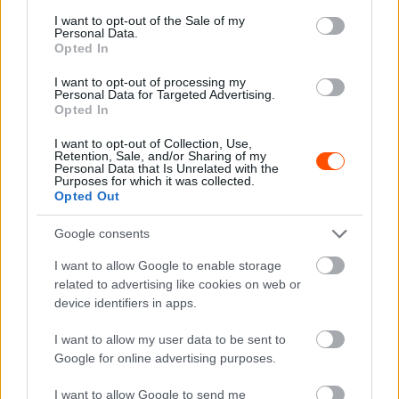
consent section.
I want to opt-out of the Sale of my
Personal Data.
Opted In
I want to opt-out of processing my
Personal Data for Targeted Advertising.
Hírek
Opted In
Halláskárosodás és libabőr garantált – ilyen
I want to opt-out of Collection, Use,
belülről a Ferrari F1-es körrekordot döntő
Retention, Sale, and/or Sharing of my
V12-es szörnyetege (videó)
Personal Data that Is Unrelated with the
Purposes for which it was collected.
Majer Dániel
-
2023. augusztus 14.
0
Opted Out
Google consents
I want to allow Google to enable storage
related to advertising like cookies on web or
device identifiers in apps.
I want to allow my user data to be sent to
Google for online advertising purposes.
F1
I want to allow Google to send me