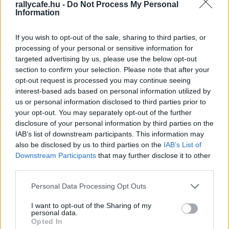
Mercedes-pilóta, ha valaki meghal a repülő
rallycafe.hu -
Do Not Process My Personal
Information
Mercedesben
Majer Dániel
-
2024. október 3.
0
If you wish to opt-out of the sale, sharing to third parties, or
processing of your personal or sensitive information for
targeted advertising by us, please use the below opt-out
section to confirm your selection. Please note that after your
opt-out request is processed you may continue seeing
interest-based ads based on personal information utilized by
us or personal information disclosed to third parties prior to
your opt-out. You may separately opt-out of the further
disclosure of your personal information by third parties on the
IAB’s list of downstream participants. This information may
F1
also be disclosed by us to third parties on the
IAB’s List of
Itt az újabb jele, hogy Vettel a sikeres teszt
Downstream Participants
that may further disclose it to other
után versenyezhet is a Porschéval
third parties.
Majer Dániel
-
2024. március 27.
0
Please note that this website/app uses one or more Google
Personal Data Processing Opt Outs
services and may gather and store information including but
not limited to your visit or usage behaviour. You may click to
I want to opt-out of the Sharing of my
personal data.
grant or deny consent to Google and its third-party tags to
Opted In
use your data for below specified purposes in below Google