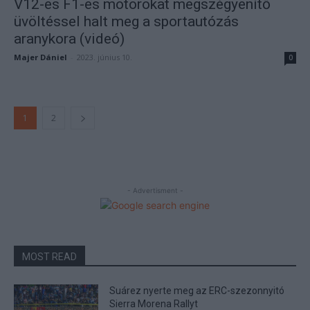
V12-es F1-es motorokat megszégyenítő
üvöltéssel halt meg a sportautózás
aranykora (videó)
Majer Dániel
-
2023. június 10.
0
1
2
- Advertisment -
MOST READ
Suárez nyerte meg az ERC-szezonnyitó
Sierra Morena Rallyt