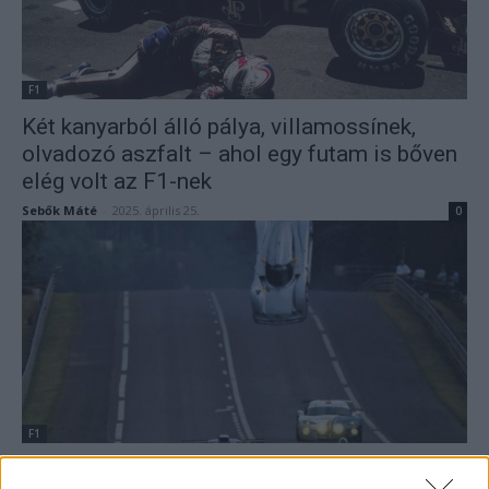
F1
Két kanyarból álló pálya, villamossínek,
olvadozó aszfalt – ahol egy futam is bőven
elég volt az F1-nek
Sebők Máté
-
2025. április 25.
0
F1
Hamilton és Schumacher sem lett volna