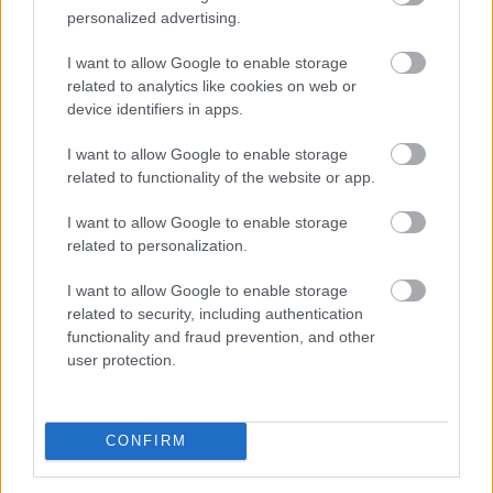
Azért nyert végre valamit a Ferrari, mert
personalized advertising.
hagyta, hogy más végezze el a munkát?
I want to allow Google to enable storage
Majer Dániel
-
2023. június 15.
0
related to analytics like cookies on web or
device identifiers in apps.
I want to allow Google to enable storage
related to functionality of the website or app.
I want to allow Google to enable storage
related to personalization.
I want to allow Google to enable storage
Hírek
related to security, including authentication
Amiről senki nem beszél – sportszerűtlen
functionality and fraud prevention, and other
húzás kellett a Ferrari Le Mans-i
user protection.
győzelméhez?
Majer Dániel
-
2023. június 14.
0
CONFIRM