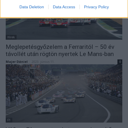
Data Deletion
Data Access
Privacy Policy
Hírek
Meglepetésgyőzelem a Ferraritól – 50 év
távollét után rögtön nyertek Le Mans-ban
Majer Dániel
-
2023. június 11.
0
F1