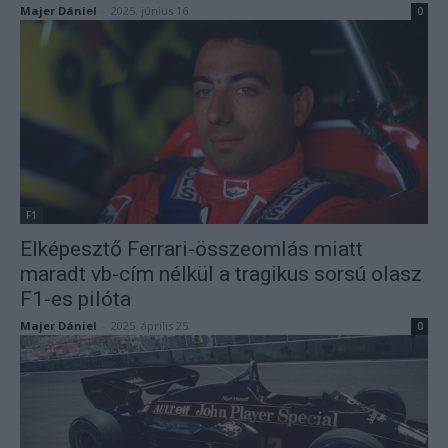
Majer Dániel
-
2025. június 16.
0
F1
Elképesztő Ferrari-összeomlás miatt
maradt vb-cím nélkül a tragikus sorsú olasz
F1-es pilóta
Majer Dániel
-
2025. április 25.
0