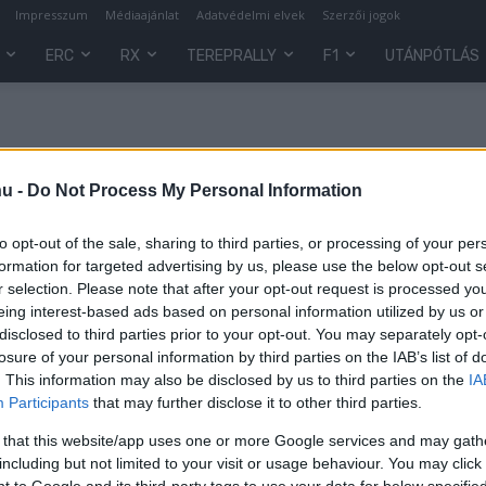
Impresszum
Médiaajánlat
Adatvédelmi elvek
Szerzői jogok
ERC
RX
TEREPRALLY
F1
UTÁNPÓTLÁS
er
hu -
Do Not Process My Personal Information
to opt-out of the sale, sharing to third parties, or processing of your per
formation for targeted advertising by us, please use the below opt-out s
r selection. Please note that after your opt-out request is processed y
eing interest-based ads based on personal information utilized by us or
disclosed to third parties prior to your opt-out. You may separately opt-
losure of your personal information by third parties on the IAB’s list of
ORB
. This information may also be disclosed by us to third parties on the
IA
Nagyon elégedetten és boldogan
Participants
that may further disclose it to other third parties.
zárta a Mecsek Rallyt a Horváth
 that this website/app uses one or more Google services and may gath
Rallye ASE
0
including but not limited to your visit or usage behaviour. You may click 
Hund Gábor
-
2023. június 29.
 to Google and its third-party tags to use your data for below specifi
0