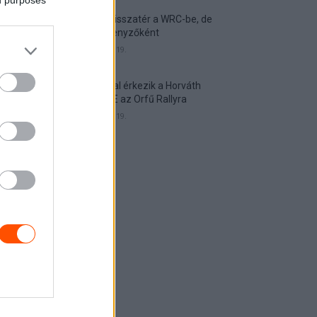
Munster visszatér a WRC-be, de
nem versenyzőként
2026. április 19.
Hat autóval érkezik a Horváth
Rallye ASE az Orfű Rallyra
2026. április 19.