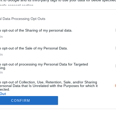
ogle consent section.
l Data Processing Opt Outs
o opt-out of the Sharing of my personal data.
In
ORB
o opt-out of the Sale of my Personal Data.
k
Szelep: A csaló 2,5 literes BMW-
In
vel sem tudta megverni
Zákányiékat
to opt-out of processing my Personal Data for Targeted
0
ing.
Hund Gábor
-
2022. július 6.
0
In
o opt-out of Collection, Use, Retention, Sale, and/or Sharing
ersonal Data that Is Unrelated with the Purposes for which it
lected.
Out
CONFIRM
consents