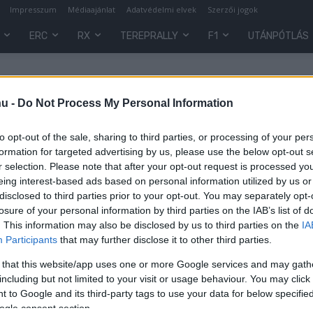
Impresszum
Médiaajánlat
Adatvédelmi elvek
Szerzői jogok
ERC
RX
TEREPRALLY
F1
UTÁNPÓTLÁS
hu -
Do Not Process My Personal Information
to opt-out of the sale, sharing to third parties, or processing of your per
formation for targeted advertising by us, please use the below opt-out s
r selection. Please note that after your opt-out request is processed y
eing interest-based ads based on personal information utilized by us or
disclosed to third parties prior to your opt-out. You may separately opt-
losure of your personal information by third parties on the IAB’s list of
. This information may also be disclosed by us to third parties on the
IA
F1
Participants
that may further disclose it to other third parties.
Barátja még a Ferrari központjába
 that this website/app uses one or more Google services and may gath
is betört, hogy kiálljon az egyik
including but not limited to your visit or usage behaviour. You may click 
legönzetlenebb F1-es pilótáért
 to Google and its third-party tags to use your data for below specifi
ogle consent section.
Sebők Máté
-
2024. augusztus 3.
0
0