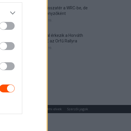
Munster visszatér a WRC-be, de
nem versenyzőként
2026. április 19.
Hat autóval érkezik a Horváth
Rallye ASE az Orfű Rallyra
2026. április 19.
um
Médiaajánlat
Adatvédelmi elvek
Szerzői jogok