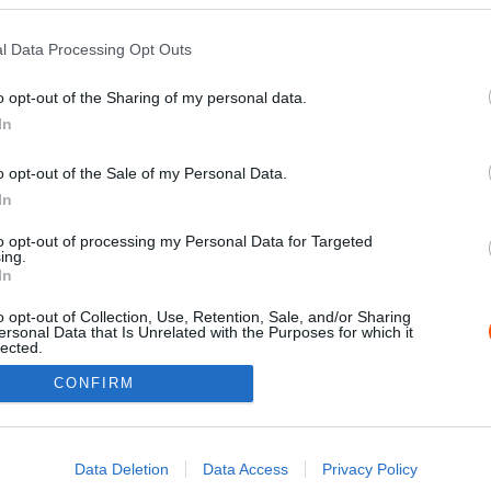
l Data Processing Opt Outs
o opt-out of the Sharing of my personal data.
In
o opt-out of the Sale of my Personal Data.
F1
In
t
Fiatalságára hivatkozva mondott
i
le a vb-címről, két év múlva
to opt-out of processing my Personal Data for Targeted
ing.
meghalt az önzetlen F1-es pilóta
In
Sebők Máté
-
2023. augusztus 3.
0
0
o opt-out of Collection, Use, Retention, Sale, and/or Sharing
ersonal Data that Is Unrelated with the Purposes for which it
lected.
Out
CONFIRM
Impressz
consents
o allow Google to enable storage related to advertising like cookies on
Data Deletion
Data Access
Privacy Policy
evice identifiers in apps.