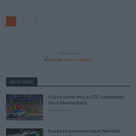
1
2
- Advertisment -
MOST READ
Suárez nyerte meg az ERC-szezonnyitó
Sierra Morena Rallyt
2026. április 19.
Suárez kényelmesen vezet, Németék