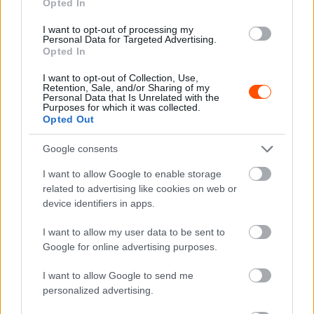
Opted In
I want to opt-out of processing my
Personal Data for Targeted Advertising.
F1
Opted In
Hamilton nem állt meg a pirosnál és telibe
I want to opt-out of Collection, Use,
trafálta Räikkönent (videó)
Retention, Sale, and/or Sharing of my
Personal Data that Is Unrelated with the
Majer Dániel
-
2024. június 8.
0
Purposes for which it was collected.
Opted Out
Google consents
I want to allow Google to enable storage
related to advertising like cookies on web or
device identifiers in apps.
I want to allow my user data to be sent to
F1
Google for online advertising purposes.
Máig „nyílt sebbel” él az F1-es álmait ralis
I want to allow Google to send me
horrorbukásával derékba törő Kubica, de
personalized advertising.
nem úgy