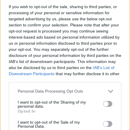
Majer Dániel
-
2025. február 6.
0
If you wish to opt-out of the sale, sharing to third parties, or
processing of your personal or sensitive information for
targeted advertising by us, please use the below opt-out
section to confirm your selection. Please note that after your
opt-out request is processed you may continue seeing
interest-based ads based on personal information utilized by
us or personal information disclosed to third parties prior to
your opt-out. You may separately opt-out of the further
disclosure of your personal information by third parties on the
IAB’s list of downstream participants. This information may
WRC
also be disclosed by us to third parties on the
IAB’s List of
Robert Kubica visszatérne, de már csak
Downstream Participants
that may further disclose it to other
szórakozásból ralizna
third parties.
Lakner Gábor
-
2024. július 10.
0
Please note that this website/app uses one or more Google
Personal Data Processing Opt Outs
services and may gather and store information including but
not limited to your visit or usage behaviour. You may click to
I want to opt-out of the Sharing of my
personal data.
grant or deny consent to Google and its third-party tags to
Opted In
use your data for below specified purposes in below Google
consent section.
I want to opt-out of the Sale of my
Personal Data.