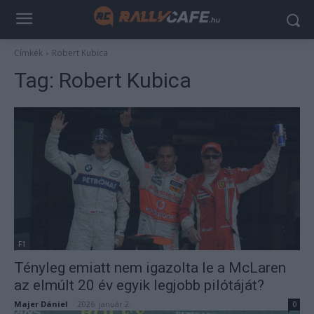
Címkék
Robert Kubica
Tag:
Robert Kubica
F1
Tényleg emiatt nem igazolta le a McLaren
az elmúlt 20 év egyik legjobb pilótáját?
Majer Dániel
-
2026. január 2.
0