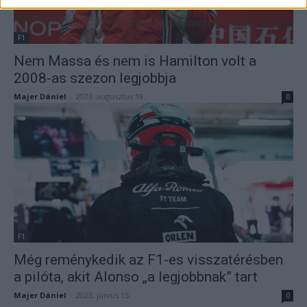
F1
Nem Massa és nem is Hamilton volt a
2008-as szezon legjobbja
Majer Dániel
-
2023. augusztus 19.
0
F1
Még reménykedik az F1-es visszatérésben
a pilóta, akit Alonso „a legjobbnak” tart
Majer Dániel
-
2023. június 15.
0