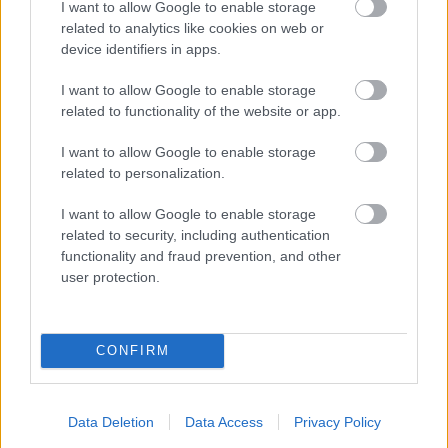
I want to allow Google to enable storage
Bognár Viktor
-
2024. január 20.
0
related to analytics like cookies on web or
device identifiers in apps.
I want to allow Google to enable storage
related to functionality of the website or app.
I want to allow Google to enable storage
related to personalization.
I want to allow Google to enable storage
ERC
related to security, including authentication
10 éve szerezte egyetlen győzelmét az ERC-
functionality and fraud prevention, and other
ben Robert Kubica
user protection.
Hund Gábor
-
2024. január 9.
0
CONFIRM
Data Deletion
Data Access
Privacy Policy