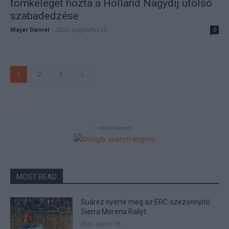
tömkelegét hozta a Holland Nagydíj utolsó
szabadedzése
Majer Dániel
-
2023. augusztus 26.
0
1
2
3
- Advertisment -
MOST READ
Suárez nyerte meg az ERC-szezonnyitó
Sierra Morena Rallyt
2026. április 19.