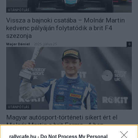
UTÁNPÓTLÁS
Vissza a bajnoki csatába – Molnár Martin
kedvenc pályáján folytatódik a brit F4
szezonja
Majer Dániel
-
2025. július 25.
0
UTÁNPÓTLÁS
Magyar autósport-történeti sikert ért el
Molnár Martin a brit Forma–4-ben
Majer Dániel
-
2024. július 14.
0
rallycafe.hu -
Do Not Process My Personal