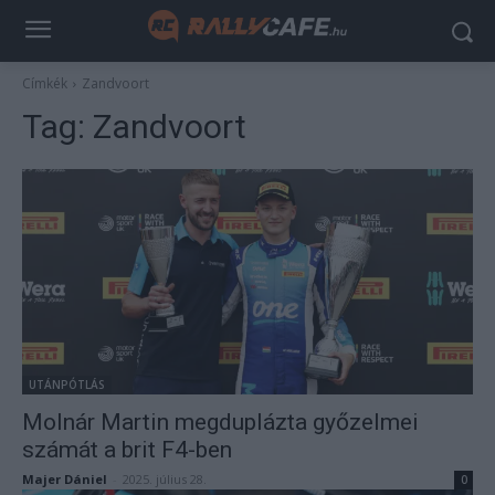
Címkék
Zandvoort
Tag:
Zandvoort
UTÁNPÓTLÁS
Molnár Martin megduplázta győzelmei
számát a brit F4-ben
Majer Dániel
-
2025. július 28.
0