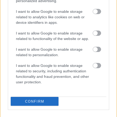
personalized advertising.
Majer Dániel
-
2023. október 16.
0
I want to allow Google to enable storage
related to analytics like cookies on web or
device identifiers in apps.
I want to allow Google to enable storage
related to functionality of the website or app.
I want to allow Google to enable storage
related to personalization.
F1
Nagy balesetek és komoly izgalmak után
I want to allow Google to enable storage
Verstappen mindenkit leigázott hazai
related to security, including authentication
időmérőjén
functionality and fraud prevention, and other
user protection.
Majer Dániel
-
2023. augusztus 26.
0
CONFIRM