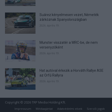
Suárez kényelmesen vezet, Németék
zárkóznak Spanyolországban
2026. április 19.
Munster visszatér a WRC-be, de nem
versenyzőként
2026. április 19.
Hat autóval érkezik a Horváth Rallye ASE
az Orfű Rallyra
2026. április 19.
Copyright © 2026 TRP Media Holding Kft.
Impresszum
Médiaajánlat
Adatvédelmi elvek
Szerzői jogok