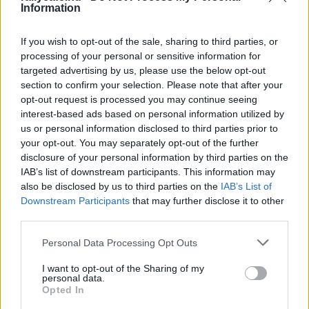
Information
If you wish to opt-out of the sale, sharing to third parties, or
processing of your personal or sensitive information for
targeted advertising by us, please use the below opt-out
section to confirm your selection. Please note that after your
opt-out request is processed you may continue seeing
interest-based ads based on personal information utilized by
us or personal information disclosed to third parties prior to
UTÁNPÓTLÁS
your opt-out. You may separately opt-out of the further
Vissza az iskolapadba: Max Verstappen
disclosure of your personal information by third parties on the
szentélyében folytatja szezonját Molnár
IAB’s list of downstream participants. This information may
Martin
also be disclosed by us to third parties on the
IAB’s List of
Downstream Participants
that may further disclose it to other
Majer Dániel
-
2024. július 11.
0
third parties.
Please note that this website/app uses one or more Google
Personal Data Processing Opt Outs
services and may gather and store information including but
not limited to your visit or usage behaviour. You may click to
I want to opt-out of the Sharing of my
personal data.
grant or deny consent to Google and its third-party tags to
Opted In
use your data for below specified purposes in below Google