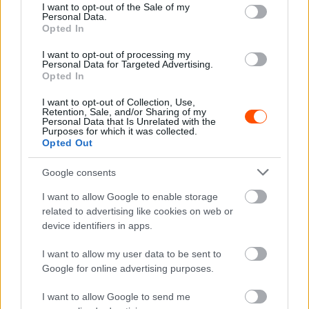
consent section.
I want to opt-out of the Sale of my
Personal Data.
Opted In
F1
I want to opt-out of processing my
Túlélte a lehetetlent: 29 csontja tört, 6-szor
Personal Data for Targeted Advertising.
Opted In
állt meg a szíve a bátorságáról híressé vált
F1-es pilótának
I want to opt-out of Collection, Use,
Retention, Sale, and/or Sharing of my
Majer Dániel
-
2024. január 26.
0
Personal Data that Is Unrelated with the
Purposes for which it was collected.
Opted Out
Google consents
I want to allow Google to enable storage
related to advertising like cookies on web or
device identifiers in apps.
I want to allow my user data to be sent to
UTÁNPÓTLÁS
Google for online advertising purposes.
A spái halálos balesetet idézte Emerson
Fittipaldi fiának hétvégi bukása (videó)
I want to allow Google to send me