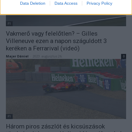
Data Deletion
Data Access
Privacy Policy
F1
Vakmerő vagy felelőtlen? – Gilles
Villeneuve ezen a napon száguldott 3
keréken a Ferrarival (videó)
Majer Dániel
-
2023. augusztus 26.
0
F1
Három piros zászlót és kicsúszások