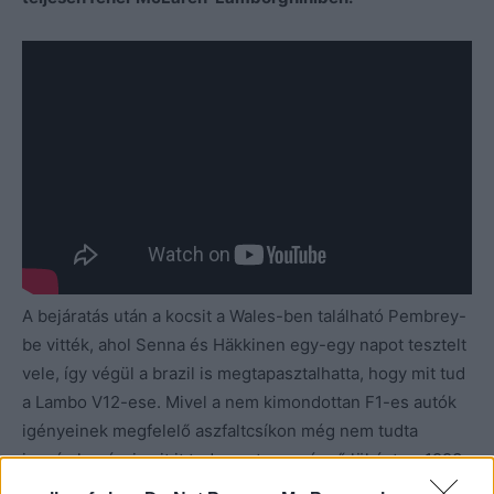
A bejáratás után a kocsit a Wales-ben található Pembrey-
be vitték, ahol Senna és Häkkinen egy-egy napot tesztelt
vele, így végül a brazil is megtapasztalhatta, hogy mit tud
a Lambo V12-ese. Mivel a nem kimondottan F1-es autók
igényeinek megfelelő aszfaltcsíkon még nem tudta
igazán lemérni, mit it tud a motor, a végső lökést az 1993.
szeptember 20-án, Estorilban rendezett nyilvános teszt