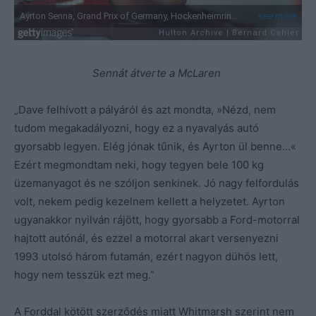
Sennát átverte a McLaren
„Dave felhívott a pályáról és azt mondta, »Nézd, nem
tudom megakadályozni, hogy ez a nyavalyás autó
gyorsabb legyen. Elég jónak tűnik, és Ayrton ül benne…«
Ezért megmondtam neki, hogy tegyen bele 100 kg
üzemanyagot és ne szóljon senkinek. Jó nagy felfordulás
volt, nekem pedig kezelnem kellett a helyzetet. Ayrton
ugyanakkor nyilván rájött, hogy gyorsabb a Ford-motorral
hajtott autónál, és ezzel a motorral akart versenyezni
1993 utolsó három futamán, ezért nagyon dühös lett,
hogy nem tesszük ezt meg.”
A Forddal kötött szerződés miatt Whitmarsh szerint nem