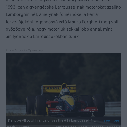
1993-ban a gyengécske Larrousse-nak motorokat szállító
Lamborghininél, amelynek főmérnöke, a Ferrari
tervezőjeként legendássá váló Mauro Forghieri meg volt
győződve róla, hogy motorjuk sokkal jobb annál, mint
amilyennek a Larrousse-okban tűnik.
Embed from Getty Images