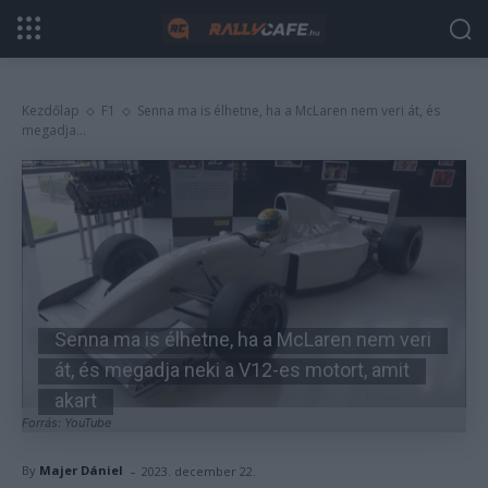
Kezdőlap
F1
Senna ma is élhetne, ha a McLaren nem veri át, és
megadja...
Senna ma is élhetne, ha a McLaren nem veri
át, és megadja neki a V12-es motort, amit
akart
Forrás: YouTube
-
By
Majer Dániel
2023. december 22.