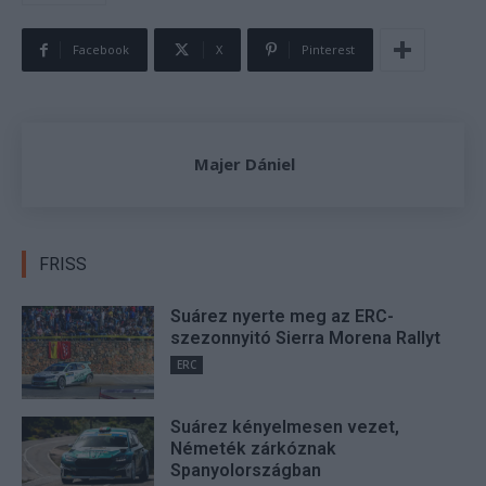
Facebook
X
Pinterest
Majer Dániel
FRISS
Suárez nyerte meg az ERC-
szezonnyitó Sierra Morena Rallyt
ERC
Suárez kényelmesen vezet,
Németék zárkóznak
Spanyolországban