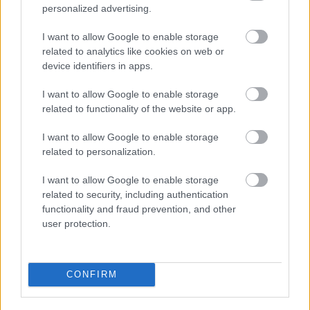
Lamborghini V12 engine at
personalized advertising.
Estoril
#F1
I want to allow Google to enable storage
pic.twitter.com/n2pXgFY3z
related to analytics like cookies on web or
device identifiers in apps.
S
I want to allow Google to enable storage
— Getty Images Motorsport
related to functionality of the website or app.
(@MSI_Images)
September
I want to allow Google to enable storage
related to personalization.
27, 2018
I want to allow Google to enable storage
related to security, including authentication
Giorgio Ascanelli, Senna versenymérnöke szintén az F1
functionality and fraud prevention, and other
Racingnek idézte fel emlékeit, és hogy milyen rengeteg
user protection.
munkát vett igénybe az MP4/8-as átszabása. „Három
hónap kemény munka egy bajnoki idény közepén. Új
rajtautomatika, áttervezett kasztni, váltó, gázpedál-
CONFIRM
vezérlés… Rengeteg munka. Csak egy olyan nagyszerű
csapat tudta megcsinálni, mint a McLaren, de valami