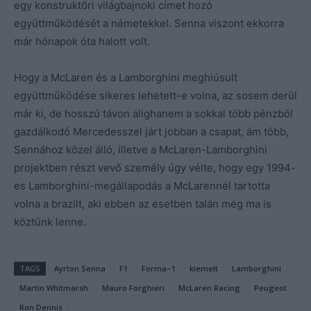
egy konstruktőri világbajnoki címet hozó
együttműködését a németekkel. Senna viszont ekkorra
már hónapok óta halott volt.
Hogy a McLaren és a Lamborghini meghiúsult
együttműködése sikeres lehetett-e volna, az sosem derül
már ki, de hosszú távon alighanem a sokkal több pénzből
gazdálkodó Mercedesszel járt jobban a csapat, ám több,
Sennához közel álló, illetve a McLaren-Lamborghini
projektben részt vevő személy úgy vélte, hogy egy 1994-
es Lamborghini-megállapodás a McLarennél tartotta
volna a brazilt, aki ebben az esetben talán még ma is
köztünk lenne.
TAGS
Ayrton Senna
F1
Forma–1
kiemelt
Lamborghini
Martin Whitmarsh
Mauro Forghieri
McLaren Racing
Peugeot
Ron Dennis