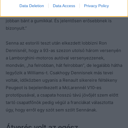
igazán különlegessel álltunk elő. Kicsit hosszabb és
Data Deletion
Data Access
Privacy Policy
nehezebb lett, mint a V8-as autó, de stabilabb volt és
jobban bánt a gumikkal. És jelentősen erősebbnek is
bizonyult.”
Senna az estorili teszt után elkezdett lobbizni Ron
Dennisnél, hogy a 93-as szezon utolsó három versenyén
a Lamborghini-motoros autóval versenyezzenek,
mondván, „ha felrobban, hát felrobban”, de legalább hátha
legyőzik a Williams-t. Csakhogy Dennisnek más tevei
voltak, időközben ugyanis a Renault sikereire féltékeny
Peugeot is bejelentkezett a McLarennél V10-es
prototípusával, a csapata hosszú távú jövőjét szem előtt
tartó csapatfőnök pedig végül a franciákat választotta
úgy, hogy erről egy szót sem szólt Sennának.
Átverés volt az egész