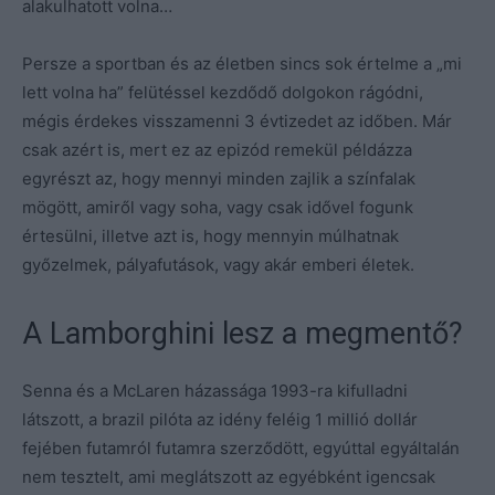
alakulhatott volna…
Persze a sportban és az életben sincs sok értelme a „mi
lett volna ha” felütéssel kezdődő dolgokon rágódni,
mégis érdekes visszamenni 3 évtizedet az időben. Már
csak azért is, mert ez az epizód remekül példázza
egyrészt az, hogy mennyi minden zajlik a színfalak
mögött, amiről vagy soha, vagy csak idővel fogunk
értesülni, illetve azt is, hogy mennyin múlhatnak
győzelmek, pályafutások, vagy akár emberi életek.
A Lamborghini lesz a megmentő?
Senna és a McLaren házassága 1993-ra kifulladni
látszott, a brazil pilóta az idény feléig 1 millió dollár
fejében futamról futamra szerződött, egyúttal egyáltalán
nem tesztelt, ami meglátszott az egyébként igencsak