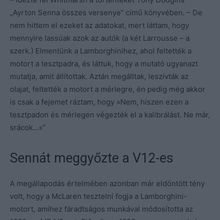
„Ayrton Senna összes versenye” című könyvében. – De
nem hittem el ezeket az adatokat, mert láttam, hogy
mennyire lassúak azok az autók (a két Larrousse – a
szerk.) Elmentünk a Lamborghinihez, ahol feltették a
motort a tesztpadra, és láttuk, hogy a mutató ugyanazt
mutatja, amit állítottak. Aztán megálltak, leszívták az
olajat, feltették a motort a mérlegre, én pedig még akkor
is csak a fejemet ráztam, hogy »Nem, hiszen ezen a
tesztpadon és mérlegen végezték el a kalibrálást. Ne már,
srácok…«”
Sennát meggyőzte a V12-es
A megállapodás értelmében azonban már eldöntött tény
volt, hogy a McLaren tesztelni fogja a Lamborghini-
motort, amihez fáradtságos munkával módosította az