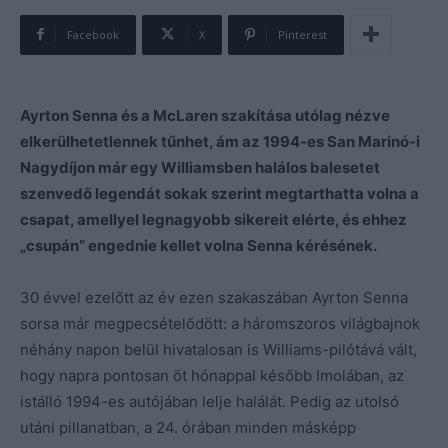
Facebook
X
Pinterest
Ayrton Senna és a McLaren szakítása utólag nézve
elkerülhetetlennek tűnhet, ám az 1994-es San Marinó-i
Nagydíjon már egy Williamsben halálos balesetet
szenvedő legendát sokak szerint megtarthatta volna a
csapat, amellyel legnagyobb sikereit elérte, és ehhez
„csupán” engednie kellet volna Senna kérésének.
30 évvel ezelőtt az év ezen szakaszában Ayrton Senna
sorsa már megpecsételődött: a háromszoros világbajnok
néhány napon belül hivatalosan is Williams-pilótává vált,
hogy napra pontosan öt hónappal később Imolában, az
istálló 1994-es autójában lelje halálát. Pedig az utolsó
utáni pillanatban, a 24. órában minden másképp