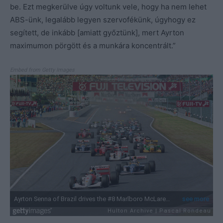
be. Ezt megkerülve úgy voltunk vele, hogy ha nem lehet
ABS-ünk, legalább legyen szervofékünk, úgyhogy ez
segített, de inkább [amiatt győztünk], mert Ayrton
maximumon pörgött és a munkára koncentrált.”
Embed from Getty Images