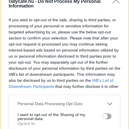
rallycafe.hu -
Do Not Process My Personal
adta meg, ahol Senna végérvényesen kimondta az
Information
ítéletet: Lamborghini-motorral akar versenyezni.
If you wish to opt-out of the sale, sharing to third parties, or
processing of your personal or sensitive information for
Persze a tökéletestől messze volt a V12-es csomag, és
targeted advertising by us, please use the below opt-out
amikor Häkkinen – immár egyedül – ismét próbára tette
section to confirm your selection. Please note that after your
azt Silverstone-ban, már nem minden alakult olyan
opt-out request is processed you may continue seeing
interest-based ads based on personal information utilized by
zökkenőmentesen, mint addig. De így is volt benne
us or personal information disclosed to third parties prior to
potenciál, ráadásul Forghieri Senna kívánalmainak
your opt-out. You may separately opt-out of the further
megfelelően módosított a 3,5 literes szörnyetegen, a
disclosure of your personal information by third parties on the
brazil ugyanis a felső fordulatszám-tartományban
IAB’s list of downstream participants. This information may
also be disclosed by us to third parties on the
IAB’s List of
kevésbé brutális, ám a közepes tartományban jobban
Downstream Participants
that may further disclose it to other
viselkedő motort akart. Ennek eredményeként előbbi
third parties.
tartományban 25 lóerőt áldozott be Forghieri, cserébe
Please note that this website/app uses one or more Google
60-at talált alacsonyabb fordulatszám mellett.
Personal Data Processing Opt Outs
services and may gather and store information including but
not limited to your visit or usage behaviour. You may click to
I want to opt-out of the Sharing of my
„Soha nem felejtem el, milyen érzés volt ott vezetni azt
personal data.
grant or deny consent to Google and its third-party tags to
Opted In
az autót. Csodálatos volt. A motorerő csak jött és jött,
use your data for below specified purposes in below Google