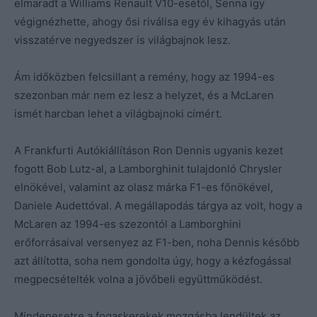
elmaradt a Williams Renault V10-esétől, Senna így
végignézhette, ahogy ősi riválisa egy év kihagyás után
visszatérve negyedszer is világbajnok lesz.
Ám időközben felcsillant a remény, hogy az 1994-es
szezonban már nem ez lesz a helyzet, és a McLaren
ismét harcban lehet a világbajnoki címért.
A Frankfurti Autókiállításon Ron Dennis ugyanis kezet
fogott Bob Lutz-al, a Lamborghinit tulajdonló Chrysler
elnökével, valamint az olasz márka F1-es főnökével,
Daniele Audettóval. A megállapodás tárgya az volt, hogy a
McLaren az 1994-es szezontól a Lamborghini
erőforrásaival versenyez az F1-ben, noha Dennis később
azt állította, soha nem gondolta úgy, hogy a kézfogással
megpecsételték volna a jövőbeli együttműködést.
Mindenesetre a fogaskerekek mozgásba lendültek az