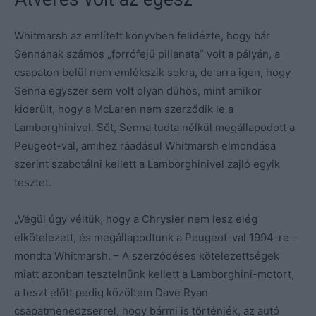
Whitmarsh az említett könyvben felidézte, hogy bár
Sennának számos „forrófejű pillanata” volt a pályán, a
csapaton belül nem emlékszik sokra, de arra igen, hogy
Senna egyszer sem volt olyan dühös, mint amikor
kiderült, hogy a McLaren nem szerződik le a
Lamborghinivel. Sőt, Senna tudta nélkül megállapodott a
Peugeot-val, amihez ráadásul Whitmarsh elmondása
szerint szabotálni kellett a Lamborghinivel zajló egyik
tesztet.
„Végül úgy véltük, hogy a Chrysler nem lesz elég
elkötelezett, és megállapodtunk a Peugeot-val 1994-re –
mondta Whitmarsh. – A szerződéses kötelezettségek
miatt azonban tesztelnünk kellett a Lamborghini-motort,
a teszt előtt pedig közöltem Dave Ryan
csapatmenedzserrel, hogy bármi is történjék, az autó