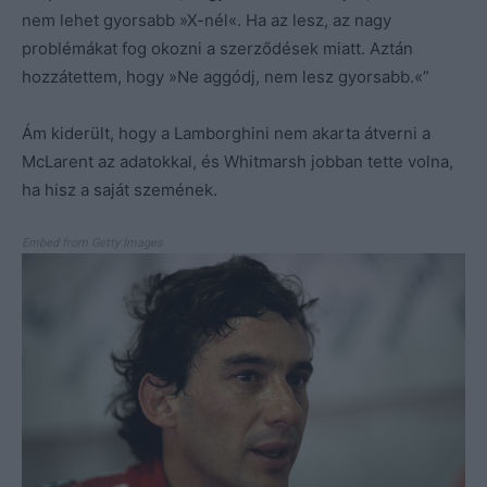
nem lehet gyorsabb »X-nél«. Ha az lesz, az nagy
problémákat fog okozni a szerződések miatt. Aztán
hozzátettem, hogy »Ne aggódj, nem lesz gyorsabb.«”
Ám kiderült, hogy a Lamborghini nem akarta átverni a
McLarent az adatokkal, és Whitmarsh jobban tette volna,
ha hisz a saját szemének.
Embed from Getty Images