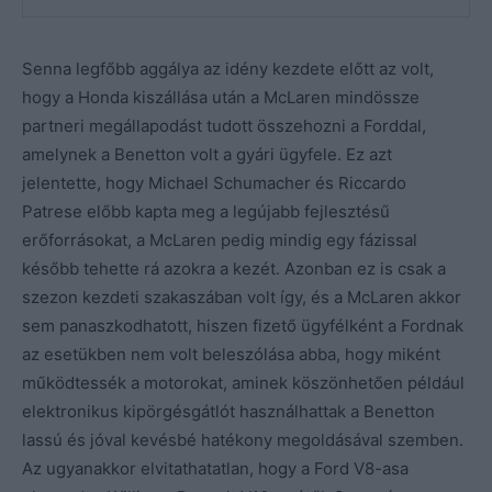
Senna legfőbb aggálya az idény kezdete előtt az volt,
hogy a Honda kiszállása után a McLaren mindössze
partneri megállapodást tudott összehozni a Forddal,
amelynek a Benetton volt a gyári ügyfele. Ez azt
jelentette, hogy Michael Schumacher és Riccardo
Patrese előbb kapta meg a legújabb fejlesztésű
erőforrásokat, a McLaren pedig mindig egy fázissal
később tehette rá azokra a kezét. Azonban ez is csak a
szezon kezdeti szakaszában volt így, és a McLaren akkor
sem panaszkodhatott, hiszen fizető ügyfélként a Fordnak
az esetükben nem volt beleszólása abba, hogy miként
működtessék a motorokat, aminek köszönhetően például
elektronikus kipörgésgátlót használhattak a Benetton
lassú és jóval kevésbé hatékony megoldásával szemben.
Az ugyanakkor elvitathatatlan, hogy a Ford V8-asa