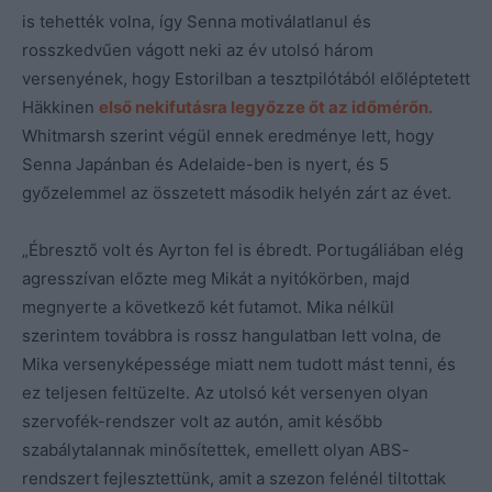
is tehették volna, így Senna motiválatlanul és
rosszkedvűen vágott neki az év utolsó három
versenyének, hogy Estorilban a tesztpilótából előléptetett
Häkkinen
első nekifutásra legyőzze őt az időmérőn.
Whitmarsh szerint végül ennek eredménye lett, hogy
Senna Japánban és Adelaide-ben is nyert, és 5
győzelemmel az összetett második helyén zárt az évet.
„Ébresztő volt és Ayrton fel is ébredt. Portugáliában elég
agresszívan előzte meg Mikát a nyitókörben, majd
megnyerte a következő két futamot. Mika nélkül
szerintem továbbra is rossz hangulatban lett volna, de
Mika versenyképessége miatt nem tudott mást tenni, és
ez teljesen feltüzelte. Az utolsó két versenyen olyan
szervofék-rendszer volt az autón, amit később
szabálytalannak minősítettek, emellett olyan ABS-
rendszert fejlesztettünk, amit a szezon felénél tiltottak