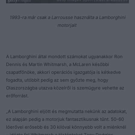
1993-ra már csak a Larrousse használta a Lamborghini
motorjait
A Lamborghini által mondott számokat ugyanakkor Ron
Dennis és Martin Whitmarsh, a McLaren későbbi
csapatfőnöke, akkori operációs igazgatója is kétkedve
fogadta, utóbbit pedig az sem győzte meg, hogy
Olaszországba utazva közelről is szemügyre vehette az
erőforrást.
„A Lamborghini eljött és megmutatta nekünk az adatokat,
ez alapján pedig a motorjuk fantasztikusnak tűnt. 50-60
lóerővel erősebb és 30 kilóval könnyebb volt a miénknél
– idézte fel Whitmarsh a történteket Tony Dodgins