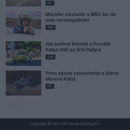
ERC
Munster visszatér a WRC-be, de
nem versenyzőként
WRC
Hat autóval érkezik a Horváth
Rallye ASE az Orfű Rallyra
ORB
Piros zászló színesítette a Sierra
Morena Rallyt
ERC
Copyright © 2026 TRP Media Holding Kft.