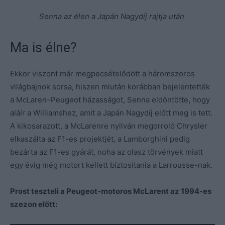
Senna az élen a Japán Nagydíj rajtja után
Ma is élne?
Ekkor viszont már megpecsételődött a háromszoros
világbajnok sorsa, hiszen miután korábban bejelentették
a McLaren–Peugeot házasságot, Senna eldöntötte, hogy
aláír a Williamshez, amit a Japán Nagydíj előtt meg is tett.
A kikosarazott, a McLarenre nyilván megorroló Chrysler
elkaszálta az F1-es projektjét, a Lamborghini pedig
bezárta az F1-es gyárát, noha az olasz törvények miatt
egy évig még motort kellett biztosítania a Larrousse-nak.
Prost teszteli a Peugeot-motoros McLarent az 1994-es
szezon előtt: