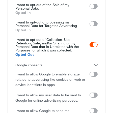
consent section.
fantasztikus volt, szinte szárnyaltunk – emlékezett vissza
I want to opt-out of the Sale of my
Personal Data.
Häkkinen az utolsó silverstone-i tesztre. – De a Hangar-
Opted In
egyenesben a Stowe felé felrobbant. Mármint, úgy értem,
I want to opt-out of processing my
szó szerint felrobbant. Talán ez volt a legnagyobb
Personal Data for Targeted Advertising.
motorhibám valaha, sokkoló volt. A motor darabjai és
Opted In
dugattyúk repültek el a sisakom mellett jobbról és balról.
I want to opt-out of Collection, Use,
Akkora robbanás volt, hogy lyukat ütött a padlólemezen,
Retention, Sale, and/or Sharing of my
Personal Data that Is Unrelated with the
mégis ez volt karrierem egyik legkülönlegesebb pillanata.
Purposes for which it was collected.
Opted Out
És milyen elképesztő hangja volt….”
Google consents
Senna és a McLaren-Lamborghini Estorilban:
I want to allow Google to enable storage
related to advertising like cookies on web or
#OnThisDay
in 1993 📖
device identifiers in apps.
I want to allow my user data to be sent to
Ayrton Senna tested the
Google for online advertising purposes.
McLaren MP4-8 fitted with a
I want to allow Google to send me