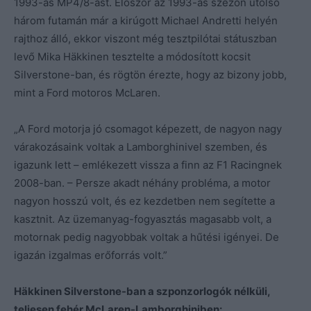
1993-as MP4/8-ast. Először az 1993-as szezon utolsó
három futamán már a kirúgott Michael Andretti helyén
rajthoz álló, ekkor viszont még tesztpilótai státuszban
levő Mika Häkkinen tesztelte a módosított kocsit
Silverstone-ban, és rögtön érezte, hogy az bizony jobb,
mint a Ford motoros McLaren.
„A Ford motorja jó csomagot képezett, de nagyon nagy
várakozásaink voltak a Lamborghinivel szemben, és
igazunk lett – emlékezett vissza a finn az F1 Racingnek
2008-ban. – Persze akadt néhány probléma, a motor
nagyon hosszú volt, és ez kezdetben nem segítette a
kasztnit. Az üzemanyag-fogyasztás magasabb volt, a
motornak pedig nagyobbak voltak a hűtési igényei. De
igazán izgalmas erőforrás volt.”
Häkkinen Silverstone-ban a szponzorlogók nélküli,
teljesen fehér McLaren-Lamborghiniben: