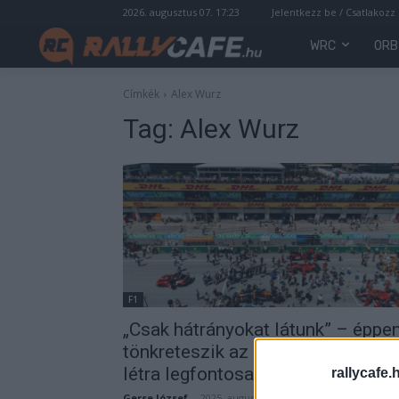
2026. augusztus 07. 17:23
Jelentkezz be / Csatlakozz
WRC
ORB
Címkék
Alex Wurz
Tag:
Alex Wurz
F1
„Csak hátrányokat látunk” – éppe
tönkreteszik az F1 felé vezető
létra legfontosabb fokát
rallycafe.
Gerse József
-
2025. augusztus 22.