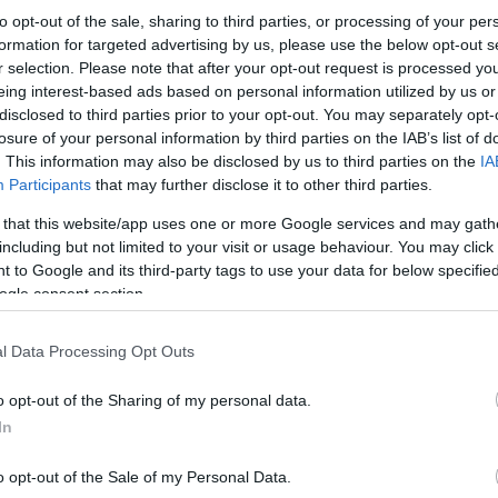
to opt-out of the sale, sharing to third parties, or processing of your per
formation for targeted advertising by us, please use the below opt-out s
r selection. Please note that after your opt-out request is processed y
eing interest-based ads based on personal information utilized by us or
disclosed to third parties prior to your opt-out. You may separately opt-
losure of your personal information by third parties on the IAB’s list of
. This information may also be disclosed by us to third parties on the
IA
F1
Participants
that may further disclose it to other third parties.
Nem vált be az F1 ötlete a
 that this website/app uses one or more Google services and may gath
monacói izgalmakra – de jövőre
including but not limited to your visit or usage behaviour. You may click 
már tálcán kínálja magát a
 to Google and its third-party tags to use your data for below specifi
ogle consent section.
lehetőség?
0
Sebők Máté
-
2025. május 28.
0
l Data Processing Opt Outs
o opt-out of the Sharing of my personal data.
In
o opt-out of the Sale of my Personal Data.