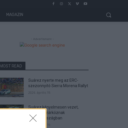
MAGAZIN
- Advertisment -
MOST READ
Suárez nyerte meg az ERC-
szezonnyitó Sierra Morena Rallyt
2026. április 19.
Suárez kényelmesen vezet,
Németék zárkóznak
Spanyolországban
2026. április 19.