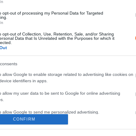
In
F1
Reagált az akár káromkodásért is
to opt-out of processing my Personal Data for Targeted
ing.
kiszabható eltiltásra az F1-es
In
pilóták szövetségének elnöke
o opt-out of Collection, Use, Retention, Sale, and/or Sharing
Bognár Viktor
-
2025. február 1.
0
0
ersonal Data that Is Unrelated with the Purposes for which it
lected.
Out
consents
o allow Google to enable storage related to advertising like cookies on
evice identifiers in apps.
F1
o allow my user data to be sent to Google for online advertising
Több mint 20 éve debütált az autó,
s.
amibe Räikkönen sem akart
beleülni
to allow Google to send me personalized advertising.
0
CONFIRM
Majer Dániel
-
2024. május 22.
0
o allow Google to enable storage related to analytics like cookies on
evice identifiers in apps.