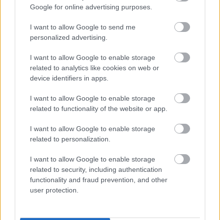
Google for online advertising purposes.
NE VEDD EL
I want to allow Google to send me
Nem sikerült versenyt nyernie, de mégis
personalized advertising.
komoly bajnoki címet szerzett a spanyol
versenyző
I want to allow Google to enable storage
related to analytics like cookies on web or
Hund Gábor
-
2023. július 13.
0
device identifiers in apps.
I want to allow Google to enable storage
related to functionality of the website or app.
I want to allow Google to enable storage
related to personalization.
I want to allow Google to enable storage
related to security, including authentication
ERC
functionality and fraud prevention, and other
A győzelem, mellyel Basso két jelentős
user protection.
sorozatban is bajnok lett
Hund Gábor
-
2023. július 12.
0