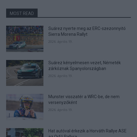
MOST READ
Suárez nyerte meg az ERC-szezonnyitó
Sierra Morena Rallyt
2026. április 19.
Suárez kényelmesen vezet, Németék
zárkóznak Spanyolországban
2026. április 19.
Munster visszatér a WRC-be, de nem
versenyzőként
2026. április 19.
Hat autóval érkezik a Horváth Rallye ASE
az Orfű Rallyra