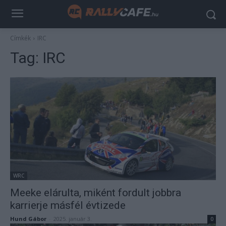
Címkék
IRC
Tag:
IRC
WRC
Meeke elárulta, miként fordult jobbra
karrierje másfél évtizede
Hund Gábor
-
2025. január 3.
0