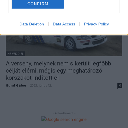
CONFIRM
Data Deletion
Data Access
Privacy Policy
NE VEDD EL
A verseny, melynek nem sikerült legfőbb
célját elérni, mégis egy meghatározó
korszakot indított el
Hund Gábor
-
2023. július 12.
0
- Advertisment -