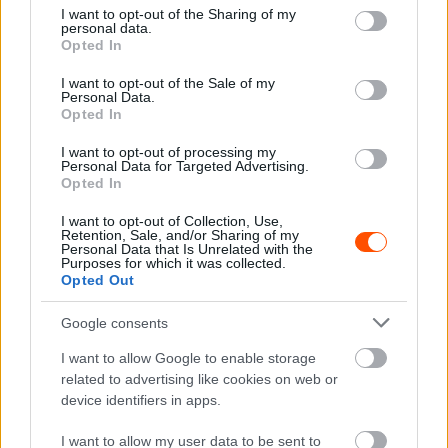
not limited to your visit or usage behaviour. You may click to
I want to opt-out of the Sharing of my
personal data.
grant or deny consent to Google and its third-party tags to
Opted In
use your data for below specified purposes in below Google
consent section.
I want to opt-out of the Sale of my
Personal Data.
Opted In
I want to opt-out of processing my
Personal Data for Targeted Advertising.
Opted In
NE VEDD EL
Másfél perc hátrányból másfél perc előny –
I want to opt-out of Collection, Use,
Retention, Sale, and/or Sharing of my
Ogier bravúr a Montén
Personal Data that Is Unrelated with the
Purposes for which it was collected.
Hund Gábor
-
2023. július 14.
0
Opted Out
Google consents
I want to allow Google to enable storage
related to advertising like cookies on web or
device identifiers in apps.
I want to allow my user data to be sent to