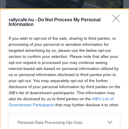
ERC
A versenyző, aki három nagy bajnokságot is
rallycafe.hu -
Do Not Process My Personal
Information
megnyert, de csak S2000-es autóval tudott
sikeres lenni
If you wish to opt-out of the sale, sharing to third parties, or
Hund Gábor
-
2023. július 19.
0
processing of your personal or sensitive information for
targeted advertising by us, please use the below opt-out
section to confirm your selection. Please note that after your
opt-out request is processed you may continue seeing
interest-based ads based on personal information utilized by
us or personal information disclosed to third parties prior to
your opt-out. You may separately opt-out of the further
disclosure of your personal information by third parties on the
IAB’s list of downstream participants. This information may
also be disclosed by us to third parties on the
IAB’s List of
NE VEDD EL
Downstream Participants
that may further disclose it to other
Legendás versenyen szerezte egyetlen nagy
third parties.
bajnoki címét Kris Meeke
Please note that this website/app uses one or more Google
Personal Data Processing Opt Outs
Hund Gábor
-
2023. július 15.
0
services and may gather and store information including but