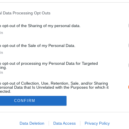
l Data Processing Opt Outs
o opt-out of the Sharing of my personal data.
In
o opt-out of the Sale of my Personal Data.
In
to opt-out of processing my Personal Data for Targeted
ing.
0
In
o opt-out of Collection, Use, Retention, Sale, and/or Sharing
ersonal Data that Is Unrelated with the Purposes for which it
lected.
Out
Impressz
CONFIRM
consents
o allow Google to enable storage related to advertising like cookies on
Data Deletion
Data Access
Privacy Policy
evice identifiers in apps.