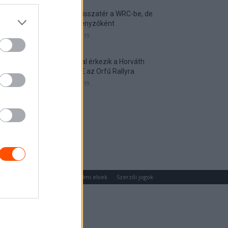
Munster visszatér a WRC-be, de
nem versenyzőként
2026. április 19.
Hat autóval érkezik a Horváth
Rallye ASE az Orfű Rallyra
2026. április 19.
um
Médiaajánlat
Adatvédelmi elvek
Szerzői jogok