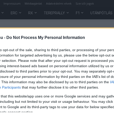
Impresszum
Médiaajánlat
Adatvédelmi elvek
Szerzői jogok
ERC
RX
TEREPRALLY
F1
UTÁNPÓTLÁS
hu -
Do Not Process My Personal Information
to opt-out of the sale, sharing to third parties, or processing of your per
formation for targeted advertising by us, please use the below opt-out s
r selection. Please note that after your opt-out request is processed y
eing interest-based ads based on personal information utilized by us or
disclosed to third parties prior to your opt-out. You may separately opt-
losure of your personal information by third parties on the IAB’s list of
. This information may also be disclosed by us to third parties on the
IA
Hírek
Participants
that may further disclose it to other third parties.
Nagy siker kapujában áll a Magyar
 that this website/app uses one or more Google services and may gath
Nagydíj
including but not limited to your visit or usage behaviour. You may click 
 to Google and its third-party tags to use your data for below specifi
Sebők Máté
-
2023. január 21.
0
0
ogle consent section.