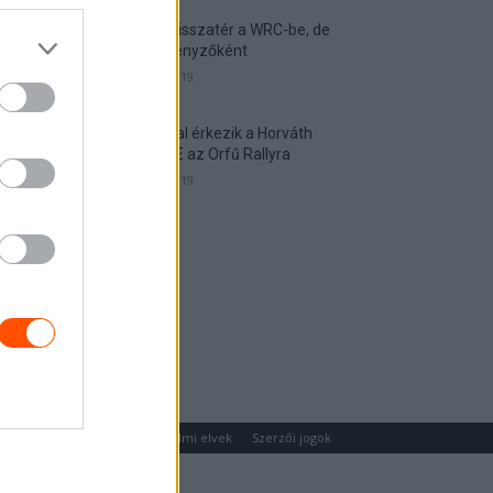
Munster visszatér a WRC-be, de
nem versenyzőként
2026. április 19.
Hat autóval érkezik a Horváth
Rallye ASE az Orfű Rallyra
2026. április 19.
um
Médiaajánlat
Adatvédelmi elvek
Szerzői jogok