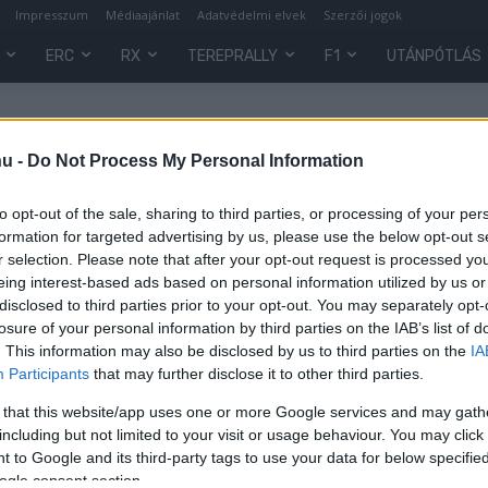
Impresszum
Médiaajánlat
Adatvédelmi elvek
Szerzői jogok
ERC
RX
TEREPRALLY
F1
UTÁNPÓTLÁS
hu -
Do Not Process My Personal Information
to opt-out of the sale, sharing to third parties, or processing of your per
formation for targeted advertising by us, please use the below opt-out s
r selection. Please note that after your opt-out request is processed y
eing interest-based ads based on personal information utilized by us or
disclosed to third parties prior to your opt-out. You may separately opt-
losure of your personal information by third parties on the IAB’s list of
. This information may also be disclosed by us to third parties on the
IA
F1
Participants
that may further disclose it to other third parties.
Hang- és látványorgia – így szól
 that this website/app uses one or more Google services and may gath
ma Ayrton Senna első F1-es autója
including but not limited to your visit or usage behaviour. You may click 
(videó)
 to Google and its third-party tags to use your data for below specifi
ogle consent section.
Majer Dániel
-
2023. április 17.
0