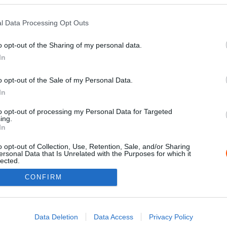
0
l Data Processing Opt Outs
o opt-out of the Sharing of my personal data.
In
o opt-out of the Sale of my Personal Data.
In
to opt-out of processing my Personal Data for Targeted
ing.
In
o opt-out of Collection, Use, Retention, Sale, and/or Sharing
0
ersonal Data that Is Unrelated with the Purposes for which it
lected.
Out
CONFIRM
consents
Impressz
o allow Google to enable storage related to advertising like cookies on
Data Deletion
Data Access
Privacy Policy
evice identifiers in apps.