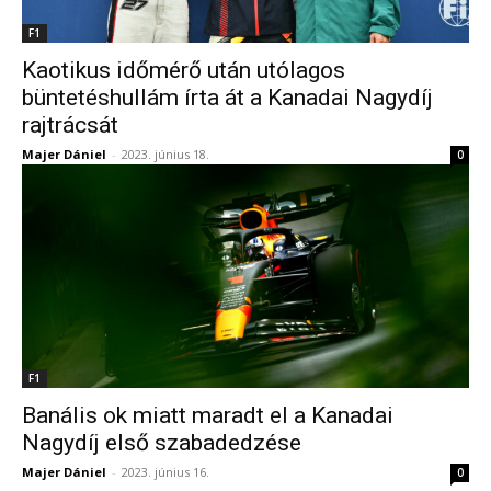
F1
Kaotikus időmérő után utólagos
büntetéshullám írta át a Kanadai Nagydíj
rajtrácsát
Majer Dániel
-
2023. június 18.
0
F1
Banális ok miatt maradt el a Kanadai
Nagydíj első szabadedzése
Majer Dániel
-
2023. június 16.
0