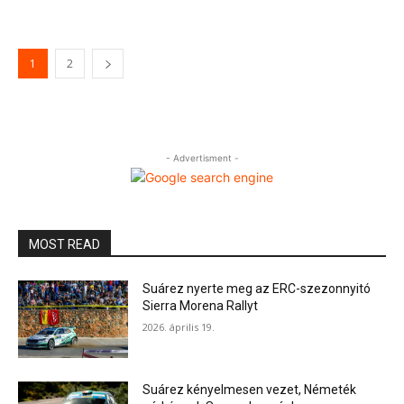
1
2
- Advertisment -
MOST READ
Suárez nyerte meg az ERC-szezonnyitó
Sierra Morena Rallyt
2026. április 19.
Suárez kényelmesen vezet, Németék