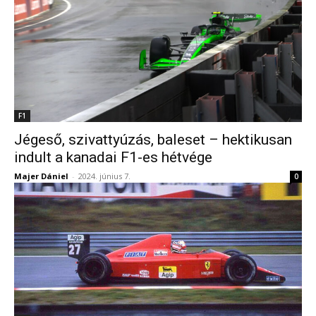
F1
Jégeső, szivattyúzás, baleset – hektikusan
indult a kanadai F1-es hétvége
Majer Dániel
-
2024. június 7.
0