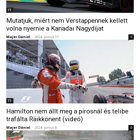
F1
Mutatjuk, miért nem Verstappennek kellett
volna nyernie a Kanadai Nagydíjat
Majer Dániel
-
2024. június 11.
0
F1
Hamilton nem állt meg a pirosnál és telibe
trafálta Räikkönent (videó)
Majer Dániel
-
2024. június 8.
0