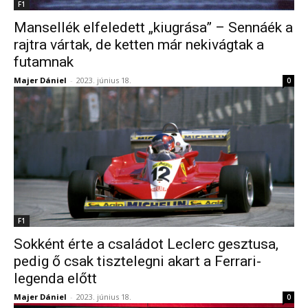
F1
Mansellék elfeledett „kiugrása” – Sennáék a
rajtra vártak, de ketten már nekivágtak a
futamnak
Majer Dániel
-
2023. június 18.
0
F1
Sokként érte a családot Leclerc gesztusa,
pedig ő csak tisztelegni akart a Ferrari-
legenda előtt
Majer Dániel
-
2023. június 18.
0