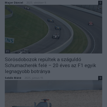
Majer Dániel
-
2025. október 9.
0
F1
Sörösdobozok repültek a száguldó
Schumacherék felé – 20 éves az F1 egyik
legnagyobb botránya
Sebők Máté
-
2025. június 19.
0