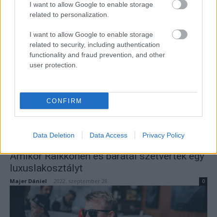
I want to allow Google to enable storage
Ezért nem akart senki Hamiltonnal dolgozni
related to personalization.
a McLarennél
I want to allow Google to enable storage
Majer Dániel
-
2022. szeptember 29.
0
related to security, including authentication
functionality and fraud prevention, and other
user protection.
CONFIRM
Data Deletion
Data Access
Privacy Policy
F1
Amikor Räikkönen és barátai szétvertek egy
luxuslakosztályt
Majer Dániel
-
2022. szeptember 28.
0