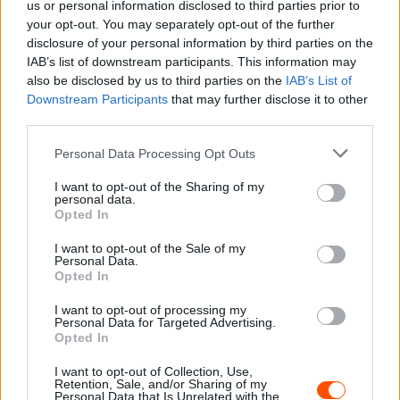
szerelője a részeg Schumacher arcába
us or personal information disclosed to third parties prior to
your opt-out. You may separately opt-out of the further
vágta az italát
disclosure of your personal information by third parties on the
Sebők Máté
-
2024. május 11.
0
IAB’s list of downstream participants. This information may
also be disclosed by us to third parties on the
IAB’s List of
Downstream Participants
that may further disclose it to other
third parties.
Please note that this website/app uses one or more Google
Personal Data Processing Opt Outs
services and may gather and store information including but
not limited to your visit or usage behaviour. You may click to
I want to opt-out of the Sharing of my
personal data.
grant or deny consent to Google and its third-party tags to
Opted In
use your data for below specified purposes in below Google
F1
consent section.
I want to opt-out of the Sale of my
Personal Data.
Kaotikus futamon írt történelmet
Opted In
Schumacher, Räikkönen már fiatalon is
visszaszólt a csapatának
I want to opt-out of processing my
Personal Data for Targeted Advertising.
Sebők Máté
-
2023. augusztus 29.
0
Opted In
I want to opt-out of Collection, Use,
Retention, Sale, and/or Sharing of my
Personal Data that Is Unrelated with the