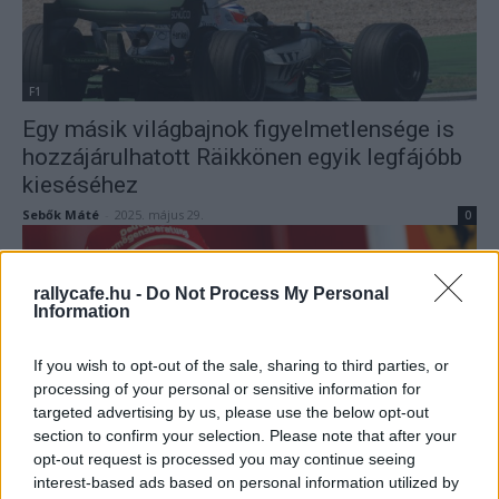
F1
Egy másik világbajnok figyelmetlensége is
hozzájárulhatott Räikkönen egyik legfájóbb
kieséséhez
Sebők Máté
-
2025. május 29.
0
rallycafe.hu -
Do Not Process My Personal
Information
If you wish to opt-out of the sale, sharing to third parties, or
processing of your personal or sensitive information for
targeted advertising by us, please use the below opt-out
section to confirm your selection. Please note that after your
F1
opt-out request is processed you may continue seeing
A fergeteges F1-es buli, amelyen Räikkönen
interest-based ads based on personal information utilized by