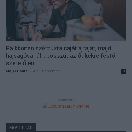
F1
Räikkönen szétzúzta saját ajtaját, majd
hajvágóval állt bosszút az őt kékre festő
szerelőjén
Majer Dániel
-
2022. szeptember 17.
0
- Advertisment -
MOST READ