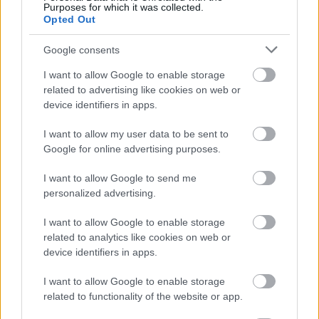
Purposes for which it was collected.
Opted Out
Google consents
I want to allow Google to enable storage
related to advertising like cookies on web or
F1
device identifiers in apps.
Räikkönen napokon át tartó tivornyázásra
kárhoztatta szerelőit 2005-ös szuzukai
I want to allow my user data to be sent to
Google for online advertising purposes.
csodagyőzelmével
Majer Dániel
-
2022. október 9.
0
I want to allow Google to send me
personalized advertising.
I want to allow Google to enable storage
related to analytics like cookies on web or
device identifiers in apps.
I want to allow Google to enable storage
related to functionality of the website or app.
F1