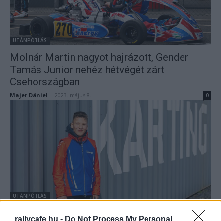
UTÁNPÓTLÁS
Molnár Martin nagyot hajrázott, Gender
Tamás Junior nehéz hétvégét zárt
Csehországban
Majer Dániel
-
2023. május 8.
0
UTÁNPÓTLÁS
Új csapatnál folytatja pályafutását Gender
rallycafe.hu -
Do Not Process My Personal