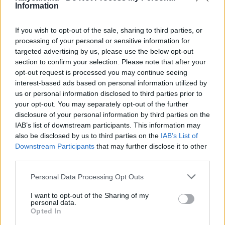
Tamás Junior
Information
Hirszerkesztő
-
2023. április 11.
0
If you wish to opt-out of the sale, sharing to third parties, or
processing of your personal or sensitive information for
targeted advertising by us, please use the below opt-out
section to confirm your selection. Please note that after your
opt-out request is processed you may continue seeing
interest-based ads based on personal information utilized by
us or personal information disclosed to third parties prior to
your opt-out. You may separately opt-out of the further
disclosure of your personal information by third parties on the
UTÁNPÓTLÁS
IAB’s list of downstream participants. This information may
Molnár Martin előfutamot nyert, Gender
also be disclosed by us to third parties on the
IAB’s List of
Downstream Participants
that may further disclose it to other
Tamás Junior sérüléssel küzdött a WSK
third parties.
Super Master Series-ben
Please note that this website/app uses one or more Google
Hirszerkesztő
-
2023. március 8.
0
Personal Data Processing Opt Outs
services and may gather and store information including but
not limited to your visit or usage behaviour. You may click to
I want to opt-out of the Sharing of my
personal data.
grant or deny consent to Google and its third-party tags to
Opted In
use your data for below specified purposes in below Google