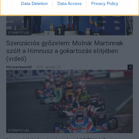
Data Deletion
Data Access
Privacy Policy
UTÁNPÓTLÁS
Szenzációs győzelem: Molnár Martinnak
szólt a Himnusz a gokartozás elitjében
(videó)
Hirszerkesztő
-
2023. január 23.
0
UTÁNPÓTLÁS