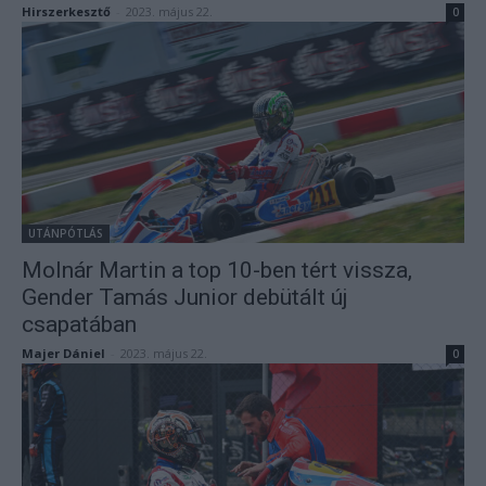
Hirszerkesztő
-
2023. május 22.
0
UTÁNPÓTLÁS
Molnár Martin a top 10-ben tért vissza,
Gender Tamás Junior debütált új
csapatában
Majer Dániel
-
2023. május 22.
0