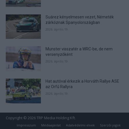
Suárez kényelmesen vezet, Németék
zárkóznak Spanyolországban
2026. április 19.
Munster visszatér a WRC-be, de nem
versenyzőként
2026. április 19.
Hat autóval érkezik a Horváth Rallye ASE
az Orfű Rallyra
2026. április 19.
Copyright © 2026 TRP Media Holding Kft.
Impresszum
Médiaajánlat
Adatvédelmi elvek
Szerzői jogok