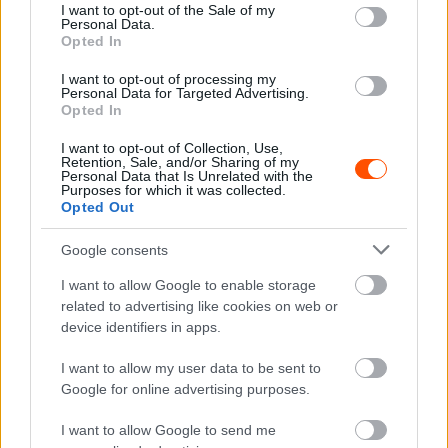
consent section.
I want to opt-out of the Sale of my
Personal Data.
Opted In
I want to opt-out of processing my
Personal Data for Targeted Advertising.
UTÁNPÓTLÁS
Opted In
Láncszakadás és baleset – kijutott a
I want to opt-out of Collection, Use,
balszerencséből a MOTAM
Retention, Sale, and/or Sharing of my
Personal Data that Is Unrelated with the
gokartversenyzőinek
Purposes for which it was collected.
Opted Out
Hirszerkesztő
-
2023. február 7.
0
Google consents
I want to allow Google to enable storage
related to advertising like cookies on web or
device identifiers in apps.
I want to allow my user data to be sent to
Google for online advertising purposes.
F1
I want to allow Google to send me