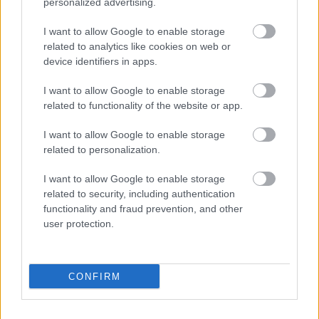
Az F1-es pilóta személyesen gratulált
personalized advertising.
Molnár Martin első WSK-dobogójához
I want to allow Google to enable storage
Sebők Máté
-
2023. január 31.
0
related to analytics like cookies on web or
device identifiers in apps.
I want to allow Google to enable storage
related to functionality of the website or app.
I want to allow Google to enable storage
related to personalization.
I want to allow Google to enable storage
UTÁNPÓTLÁS
related to security, including authentication
Újabb mérföldkő: Molnár Martin először
functionality and fraud prevention, and other
user protection.
állhatott dobogóra a WSK-ban
Hirszerkesztő
-
2023. január 30.
0
CONFIRM