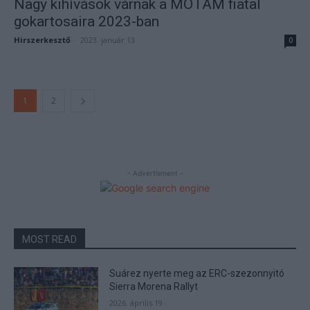
Nagy kihívások várnak a MOTAM fiatal
gokartosaira 2023-ban
Hirszerkesztő
-
2023. január 13.
0
1
2
- Advertisment -
MOST READ
Suárez nyerte meg az ERC-szezonnyitó
Sierra Morena Rallyt
2026. április 19.