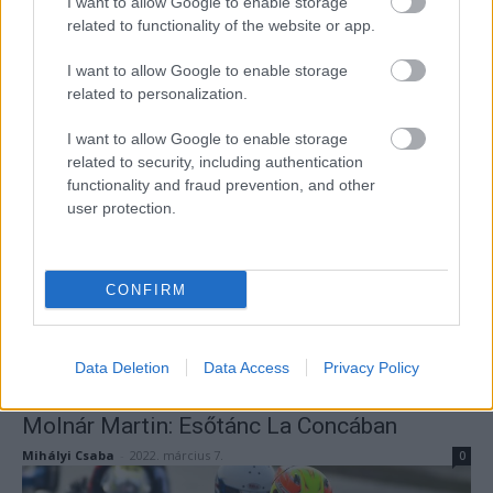
I want to allow Google to enable storage
related to functionality of the website or app.
I want to allow Google to enable storage
related to personalization.
UTÁNPÓTLÁS
WSK: Három magyar az ítéletidőben
I want to allow Google to enable storage
related to security, including authentication
Mihályi Csaba
-
2022. március 7.
0
functionality and fraud prevention, and other
user protection.
CONFIRM
Data Deletion
Data Access
Privacy Policy
UTÁNPÓTLÁS
Molnár Martin: Esőtánc La Concában
Mihályi Csaba
-
2022. március 7.
0