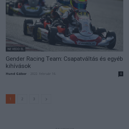
NE VEDD EL
Gender Racing Team: Csapatváltás és egyéb
kihívások
Hund Gábor
-
2022. február 16.
0
1
2
3