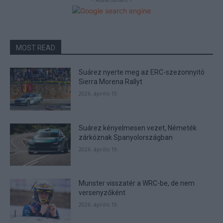
- Advertisment -
MOST READ
Suárez nyerte meg az ERC-szezonnyitó
Sierra Morena Rallyt
2026. április 19.
Suárez kényelmesen vezet, Németék
zárkóznak Spanyolországban
2026. április 19.
Munster visszatér a WRC-be, de nem
versenyzőként
2026. április 19.