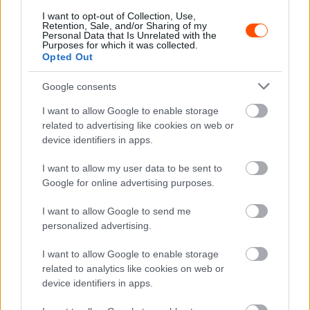
UTÁNPÓTLÁS
I want to opt-out of Collection, Use,
Krózser Menya nagyon nehéz hétvégéje
Retention, Sale, and/or Sharing of my
Personal Data that Is Unrelated with the
Purposes for which it was collected.
Mihályi Csaba
-
2022. március 14.
0
Opted Out
Google consents
I want to allow Google to enable storage
related to advertising like cookies on web or
device identifiers in apps.
I want to allow my user data to be sent to
Google for online advertising purposes.
UTÁNPÓTLÁS
Molnár Martin legjobb WSK eredménye
I want to allow Google to send me
personalized advertising.
Mihályi Csaba
-
2022. március 14.
0
I want to allow Google to enable storage
related to analytics like cookies on web or
device identifiers in apps.