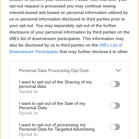
opt-out request is processed you may continue seeing
interest-based ads based on personal information utilized by
us or personal information disclosed to third parties prior to
your opt-out. You may separately opt-out of the further
disclosure of your personal information by third parties on the
IAB’s list of downstream participants. This information may
also be disclosed by us to third parties on the
IAB’s List of
Downstream Participants
that may further disclose it to other
third parties.
UTÁNPÓTLÁS
WSK: Két legjobb magyar eredmény
Please note that this website/app uses one or more Google
Personal Data Processing Opt Outs
services and may gather and store information including but
Mihályi Csaba
-
2022. március 15.
0
not limited to your visit or usage behaviour. You may click to
I want to opt-out of the Sharing of my
personal data.
grant or deny consent to Google and its third-party tags to
Opted In
use your data for below specified purposes in below Google
consent section.
I want to opt-out of the Sale of my
Personal Data.
Opted In
I want to opt-out of processing my
Personal Data for Targeted Advertising.
Opted In