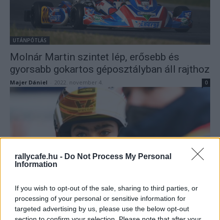
UTÁNPÓTLÁS
Molnár Martin szintet lép, erősebb és
gyorsabb gokartos géposztályban áll rajthoz
Majer Dániel
-
2022. november 4.
0
rallycafe.hu -
Do Not Process My Personal
Information
UTÁNPÓTLÁS
If you wish to opt-out of the sale, sharing to third parties, or
Hideg Ádám: Amikor semmi nem jön be
processing of your personal or sensitive information for
targeted advertising by us, please use the below opt-out
Mihályi Csaba
-
2022. március 15.
0
section to confirm your selection. Please note that after your