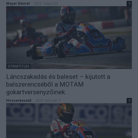
Majer Dániel
-
2023. május 22.
0
UTÁNPÓTLÁS
Láncszakadás és baleset – kijutott a
balszerencséből a MOTAM
gokartversenyzőinek
Hirszerkesztő
-
2023. február 7.
0