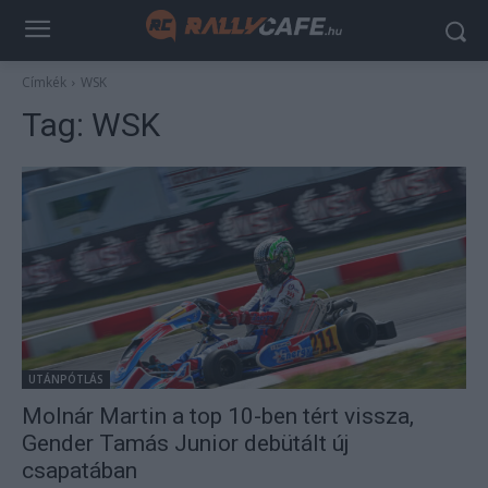
Címkék
WSK
Tag:
WSK
UTÁNPÓTLÁS
Molnár Martin a top 10-ben tért vissza,
Gender Tamás Junior debütált új
csapatában