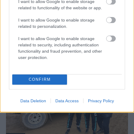
I want to allow Google to enable storage
related to functionality of the website or app.
I want to allow Google to enable storage
related to personalization.
I want to allow Google to enable storage
related to security, including authentication
EXTREME E
functionality and fraud prevention, and other
user protection.
Szardínián a pálya régi, de szinte minden
más új lesz az Extreme E-ben
Jámbor Máté
-
2022. július 5.
0
CONFIRM
Data Deletion
Data Access
Privacy Policy