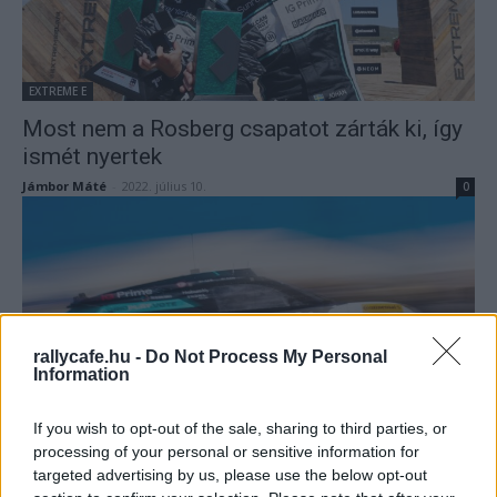
EXTREME E
Most nem a Rosberg csapatot zárták ki, így
ismét nyertek
Jámbor Máté
-
2022. július 10.
0
rallycafe.hu -
Do Not Process My Personal
Information
EXTREME E
If you wish to opt-out of the sale, sharing to third parties, or
A Rosberg másodjára is uralta az időmérőt
processing of your personal or sensitive information for
targeted advertising by us, please use the below opt-out
Jámbor Máté
-
2022. július 9.
0