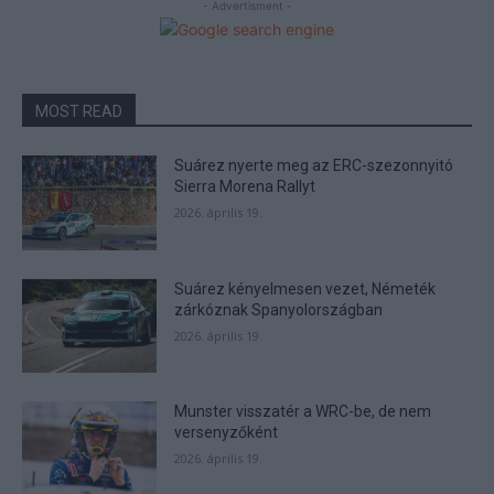
- Advertisment -
MOST READ
Suárez nyerte meg az ERC-szezonnyitó
Sierra Morena Rallyt
2026. április 19.
Suárez kényelmesen vezet, Németék
zárkóznak Spanyolországban
2026. április 19.
Munster visszatér a WRC-be, de nem
versenyzőként
2026. április 19.