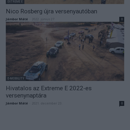
EXTREME E
Nico Rosberg újra versenyautóban
Jámbor Máté
-
2022. június 27.
0
E-MOBILITY
Hivatalos az Extreme E 2022-es
versenynaptára
Jámbor Máté
-
2021. december 23.
0