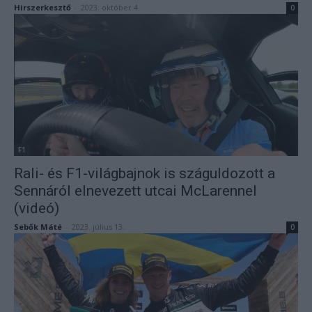
Hirszerkesztő
-
2023. október 4.
0
F1
Rali- és F1-világbajnok is száguldozott a
Sennáról elnevezett utcai McLarennel
(videó)
Sebők Máté
-
2023. július 13.
0