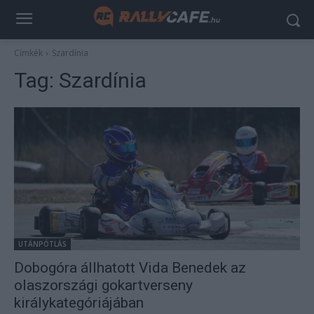
Címkék
Szardínia
Tag:
Szardínia
UTÁNPÓTLÁS
Dobogóra állhatott Vida Benedek az
olaszországi gokartverseny
királykategóriájában