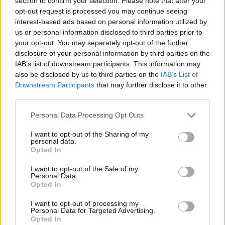
section to confirm your selection. Please note that after your
opt-out request is processed you may continue seeing
interest-based ads based on personal information utilized by
us or personal information disclosed to third parties prior to
your opt-out. You may separately opt-out of the further
disclosure of your personal information by third parties on the
IAB’s list of downstream participants. This information may
also be disclosed by us to third parties on the
IAB’s List of
Downstream Participants
that may further disclose it to other
third parties.
EXTREME E
Nemes gesztussal békült ki Sainz és Al-
Please note that this website/app uses one or more Google
Personal Data Processing Opt Outs
Attiyah
services and may gather and store information including but
not limited to your visit or usage behaviour. You may click to
I want to opt-out of the Sharing of my
Jámbor Máté
-
2022. július 8.
0
personal data.
grant or deny consent to Google and its third-party tags to
Opted In
use your data for below specified purposes in below Google
consent section.
I want to opt-out of the Sale of my
Personal Data.
Opted In
I want to opt-out of processing my
Personal Data for Targeted Advertising.
Opted In