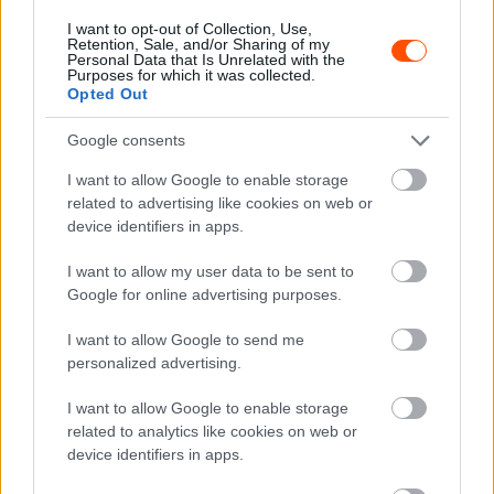
I want to opt-out of Collection, Use,
EXTREME E
Retention, Sale, and/or Sharing of my
Personal Data that Is Unrelated with the
Elsőből utolsóból elsők: a Rosberg
Purposes for which it was collected.
Opted Out
büntetése miatt a Ganassi győzött!
Jámbor Máté
-
2022. július 7.
0
Google consents
I want to allow Google to enable storage
related to advertising like cookies on web or
device identifiers in apps.
I want to allow my user data to be sent to
Google for online advertising purposes.
I want to allow Google to send me
EXTREME E
personalized advertising.
Sainz és Kristoffersson hatalmas ütközése
I want to allow Google to enable storage
döntött az Extreme E-ben
related to analytics like cookies on web or
Jámbor Máté
-
2022. július 7.
0
device identifiers in apps.