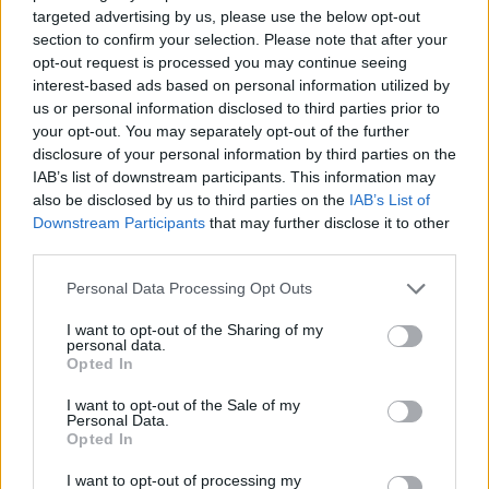
targeted advertising by us, please use the below opt-out
section to confirm your selection. Please note that after your
opt-out request is processed you may continue seeing
interest-based ads based on personal information utilized by
us or personal information disclosed to third parties prior to
your opt-out. You may separately opt-out of the further
disclosure of your personal information by third parties on the
IAB’s list of downstream participants. This information may
ERC
also be disclosed by us to third parties on the
IAB’s List of
Hirvonen elégedett a Toyota fiatal
Downstream Participants
that may further disclose it to other
versenyzőivel
third parties.
Hund Gábor
-
2023. június 11.
0
Please note that this website/app uses one or more Google
Personal Data Processing Opt Outs
services and may gather and store information including but
not limited to your visit or usage behaviour. You may click to
I want to opt-out of the Sharing of my
personal data.
grant or deny consent to Google and its third-party tags to
Opted In
use your data for below specified purposes in below Google
consent section.
I want to opt-out of the Sale of my
Personal Data.
Opted In
I want to opt-out of processing my