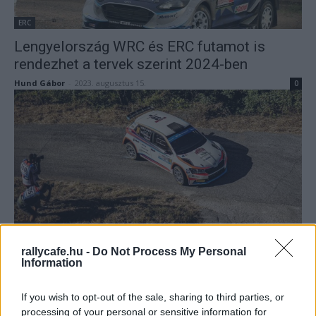
ERC
Lengyelország WRC és ERC futamot is
rendezhet a tervek szerint 2024-ben
Hund Gábor
-
2023. augusztus 15.
0
ERC
Nyolc verseny lehet az átalakított ERC
rallycafe.hu -
Do Not Process My Personal
Information
naptárban 2024-ben?
Hund Gábor
-
2023. augusztus 14.
0
If you wish to opt-out of the sale, sharing to third parties, or
processing of your personal or sensitive information for