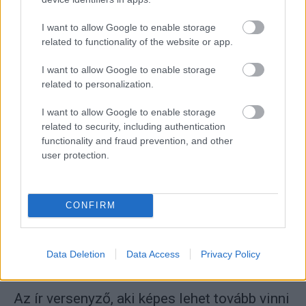
I want to allow Google to enable storage
related to functionality of the website or app.
I want to allow Google to enable storage
ERC
related to personalization.
Soria nagyon elégedett a Rally3-as Renault-
I want to allow Google to enable storage
val
related to security, including authentication
Hund Gábor
-
2023. május 26.
0
functionality and fraud prevention, and other
user protection.
CONFIRM
Data Deletion
Data Access
Privacy Policy
ERC
Az ír versenyző, aki képes lehet tovább vinni