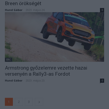
Breen örökségét
Hund Gábor
-
2023. május 24.
0
ERC
Armstrong győzelemre vezette hazai
versenyén a Rally3-as Fordot
Hund Gábor
-
2023. május 23.
0
1
2
3