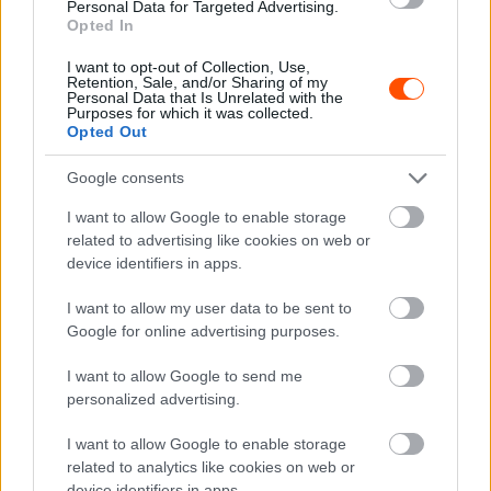
Personal Data for Targeted Advertising.
ERC
Opted In
Véget ért a lengyel bajnok ERC szezonja
I want to opt-out of Collection, Use,
Hund Gábor
-
2023. június 9.
0
Retention, Sale, and/or Sharing of my
Personal Data that Is Unrelated with the
Purposes for which it was collected.
Opted Out
Google consents
I want to allow Google to enable storage
related to advertising like cookies on web or
device identifiers in apps.
ERC
I want to allow my user data to be sent to
Efrén Llarena szerint jobban kellene a
Google for online advertising purposes.
kvalifikáción szerepelnie
I want to allow Google to send me
Hund Gábor
-
2023. június 6.
0
personalized advertising.
I want to allow Google to enable storage
related to analytics like cookies on web or
device identifiers in apps.