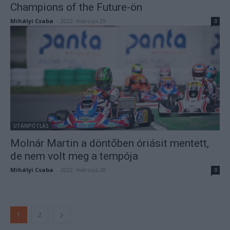
Champions of the Future-ön
Mihályi Csaba
-
2022. március 29.
0
UTÁNPÓTLÁS
Molnár Martin a döntőben óriásit mentett,
de nem volt meg a tempója
Mihályi Csaba
-
2022. március 28.
0
1
2