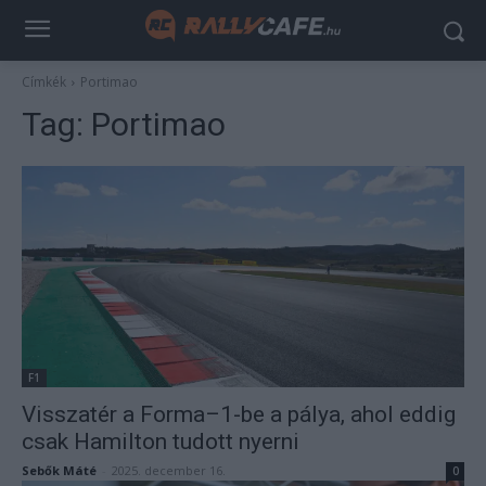
Címkék
Portimao
Tag:
Portimao
F1
Visszatér a Forma–1-be a pálya, ahol eddig
csak Hamilton tudott nyerni
Sebők Máté
-
2025. december 16.
0