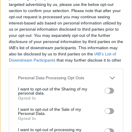
targeted advertising by us, please use the below opt-out
section to confirm your selection. Please note that after your
opt-out request is processed you may continue seeing
interest-based ads based on personal information utilized by
us or personal information disclosed to third parties prior to
your opt-out. You may separately opt-out of the further
disclosure of your personal information by third parties on the
IAB’s list of downstream participants. This information may
UTÁNPÓTLÁS
also be disclosed by us to third parties on the
IAB’s List of
Molnár Martin szárnyalt a gokart Eb-
Downstream Participants
that may further disclose it to other
szezonnyitón
third parties.
Mihályi Csaba
-
2022. április 11.
0
Please note that this website/app uses one or more Google
Personal Data Processing Opt Outs
services and may gather and store information including but
not limited to your visit or usage behaviour. You may click to
I want to opt-out of the Sharing of my
personal data.
grant or deny consent to Google and its third-party tags to
Opted In
use your data for below specified purposes in below Google
consent section.
I want to opt-out of the Sale of my
Personal Data.
Opted In
I want to opt-out of processing my