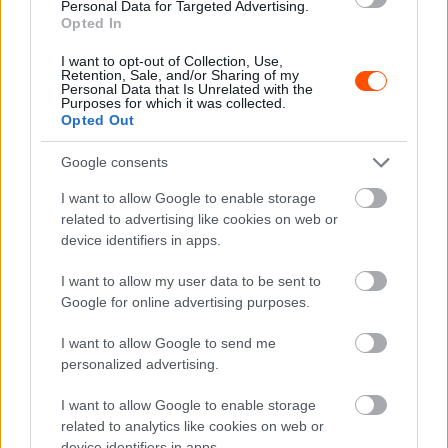
Personal Data for Targeted Advertising.
UTÁNPÓTLÁS
Opted In
A hétvégén rajtol a legrangosabb FIA gokart
I want to opt-out of Collection, Use,
sorozat
Retention, Sale, and/or Sharing of my
Personal Data that Is Unrelated with the
Mihályi Csaba
-
2022. április 6.
0
Purposes for which it was collected.
Opted Out
Google consents
I want to allow Google to enable storage
related to advertising like cookies on web or
device identifiers in apps.
I want to allow my user data to be sent to
NE VEDD EL
Google for online advertising purposes.
És igazunk lett: Loeb a DTM-ben (is) indul
I want to allow Google to send me
Mihályi Csaba
-
2022. április 4.
0
personalized advertising.
I want to allow Google to enable storage
related to analytics like cookies on web or
device identifiers in apps.