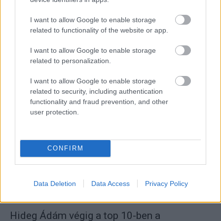
I want to allow Google to enable storage
related to functionality of the website or app.
I want to allow Google to enable storage
UTÁNPÓTLÁS
related to personalization.
Krózser Menya – Gumi és aszfalt
I want to allow Google to enable storage
kombinációja
related to security, including authentication
Mihályi Csaba
-
2022. március 29.
0
functionality and fraud prevention, and other
user protection.
CONFIRM
Data Deletion
Data Access
Privacy Policy
UTÁNPÓTLÁS
Hideg Ádám végig a top 10-ben a