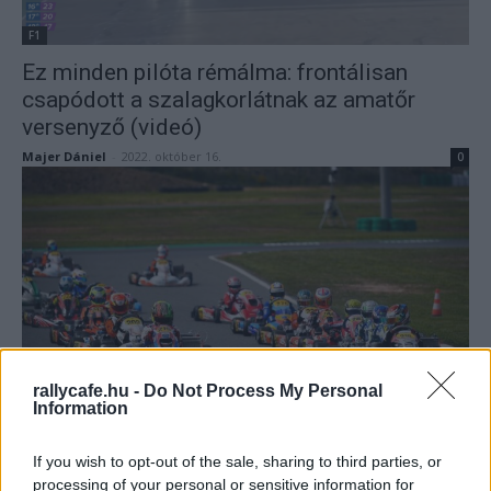
F1
Ez minden pilóta rémálma: frontálisan
csapódott a szalagkorlátnak az amatőr
versenyző (videó)
Majer Dániel
-
2022. október 16.
0
UTÁNPÓTLÁS
rallycafe.hu -
Do Not Process My Personal
Information
Magyar pontokkal rajtolt a gokart Eb
Mihályi Csaba
-
2022. április 12.
0
If you wish to opt-out of the sale, sharing to third parties, or
processing of your personal or sensitive information for